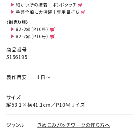
細かい所の接着｜ボンドタッチ
手芸全般に大活躍｜専用目打ち
〈別売り額〉
82-2額（P10号）
82-7額（P10号）
商品番号
5156195
製作目安
1日～
サイズ
縦53.1×横41.1cm／P10号サイズ
ジャンル
きめこみパッチワークの作り方へ