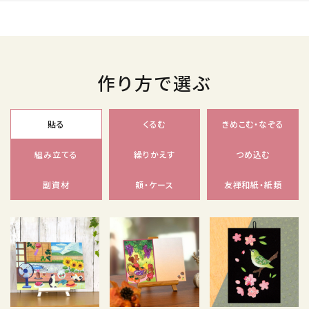
作り方で選ぶ
貼る
くるむ
きめこむ・なぞる
組み立てる
繰りかえす
つめ込む
副資材
額・ケース
友禅和紙・紙類