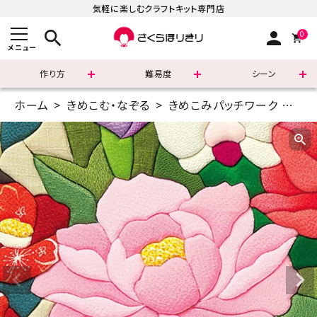
気軽に楽しむクラフトキット専門店
search
person
0
メニュー
作り方
難易度
シーン
ホーム
きめこむ・なぞる
きめこみパッチワーク
P1
まずはこちら
ショッピングガイド
よくあるご質問
すべての商品
新着商品
診断チャート