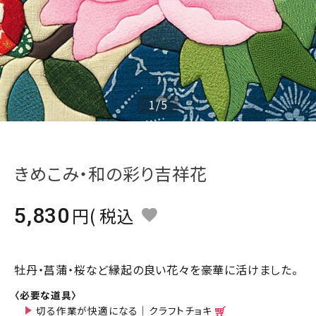
ジャンルで選ぶ
レビューを見る
コーポレートサイト
実店舗案内
1
/
5
デイサービス／
介護施設関係の方へ
きめこみ・和の彩り吉祥花
最新のチラシはこちら
お問い合わせ
5,830
税込
ACCOUNT MENU
ようこそ ゲスト 様
牡丹・菖蒲・桜など縁起の良い花々を豪華に活けました。
meeting_room
person
ログイン
会員登録
〈必要な道具〉
切る作業が快適になる｜クラフトチョキ