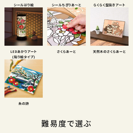
シールはり絵
シールちぎりあ〜と
らくらく型抜きアート
LEDあかりアート
さくらあーと
天然木のさくらあーと
(貼り絵タイプ)
糸の詩
難易度で選ぶ