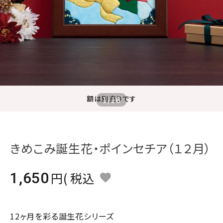
ジャンルで選ぶ
レビューを見る
コーポレートサイト
実店舗案内
デイサービス／
額は別売りです
1
/
16
介護施設関係の方へ
最新のチラシはこちら
お問い合わせ
きめこみ誕生花・ポインセチア（１２月）
ACCOUNT MENU
1,650
税込
ようこそ ゲスト 様
meeting_room
person
ログイン
会員登録
12ヶ月を彩る誕生花シリーズ