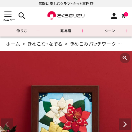
気軽に楽しむクラフトキット専門店
search
person
0
メニュー
作り方
難易度
シーン
ホーム
きめこむ・なぞる
きめこみパッチワーク
6イ
まずはこちら
ショッピングガイド
よくあるご質問
すべての商品
新着商品
診断チャート