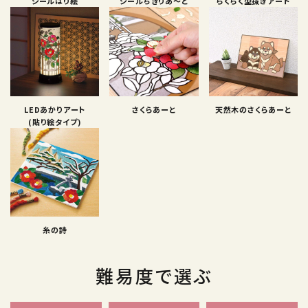
シールはり絵
シールちぎりあ〜と
らくらく型抜きアート
LEDあかりアート
さくらあーと
天然木のさくらあーと
(貼り絵タイプ)
糸の詩
難易度で選ぶ