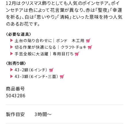
12月はクリスマス飾りとしても人気のポインセチア。ポイ
ンセチアは色によって花言葉が異なり、赤は「聖夜」「幸運
を祈る」、白は「思いやり」「清純」といった意味を持つ人気
のあるお花です。
〈必要な道具〉
土台の貼り合わせに｜ボンド 木工用
切る作業が快適になる｜クラフトチョキ
手芸全般に大活躍｜専用目打ち
〈別売り額〉
43-2額（６インチ）
43-3額（６インチ・三面）
商品番号
5043286
製作目安
3時間～