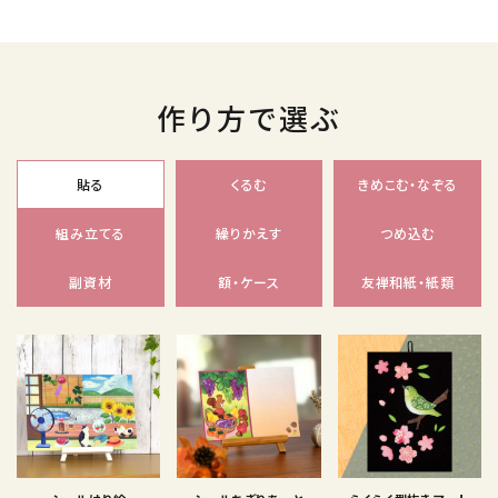
作り方で選ぶ
貼る
くるむ
きめこむ・なぞる
組み立てる
繰りかえす
つめ込む
副資材
額・ケース
友禅和紙・紙類