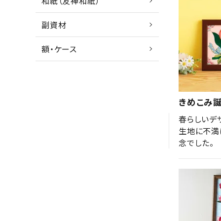
和紙（友禅和紙）
副資材
額・ケース
きめこみ誕
春らしいデ
生地に不満
念でした。