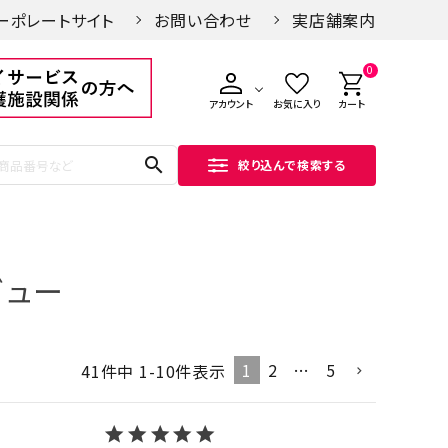
ーポレートサイト
お問い合わせ
実店舗案内
0
アカウント
お気に入り
カート
search
絞り込んで検索する
ビュー
1
2
…
5
41
件中
1
-
10
件表示