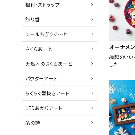
根付・ストラップ
飾り香
シールちぎりあ～と
オーナメン
さくらあーと
縁起のいい
天然木のさくらあーと
した
パウダーアート
らくらく型抜きアート
LEDあかりアート
糸の詩