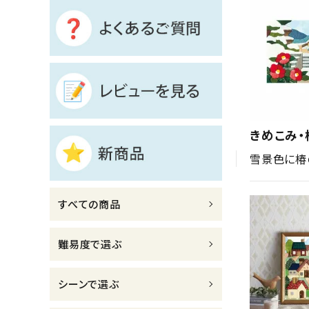
診断チャート
ジャンルで選ぶ
レビューを見る
コーポレートサイト
きめこみ・
実店舗案内
雪景色に椿
デイサービス／
介護施設関係の方へ
すべての商品
最新のチラシはこちら
お問い合わせ
難易度で選ぶ
ACCOUNT MENU
シーンで選ぶ
ようこそ ゲスト 様