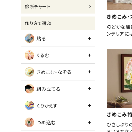
診断チャート
meeting_room
person
ログイン
会員登録
きめこみ・
作り方で選ぶ
のどかな風
ンテリアに
貼る
くるむ
きめこむ・なぞる
組み立てる
くりかえす
きめこみ
つめ込む
ひさしぶり
ろいろな色