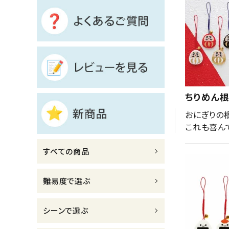
診断チャート
ジャンルで選ぶ
レビューを見る
コーポレートサイト
ちりめん
実店舗案内
おにぎりの
これも喜ん
デイサービス／
介護施設関係の方へ
すべての商品
最新のチラシはこちら
お問い合わせ
難易度で選ぶ
ACCOUNT MENU
シーンで選ぶ
ようこそ ゲスト 様