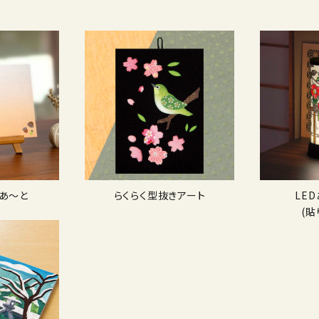
あ〜と
らくらく型抜きアート
LE
(貼