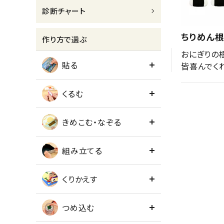
診断チャート
meeting_room
person
ログイン
会員登録
ちりめん根
作り方で選ぶ
おにぎりの
貼る
皆喜んでく
くるむ
きめこむ・なぞる
組み立てる
くりかえす
つめ込む