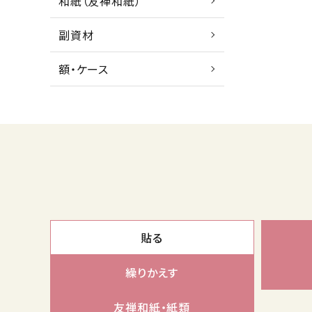
和紙（友禅和紙）
副資材
額・ケース
貼る
繰りかえす
友禅和紙・紙類