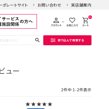
ーポレートサイト
お問い合わせ
実店舗案内
0
アカウント
お気に入り
カート
search
絞り込んで検索する
ビュー
2
件中
1
-
2
件表示