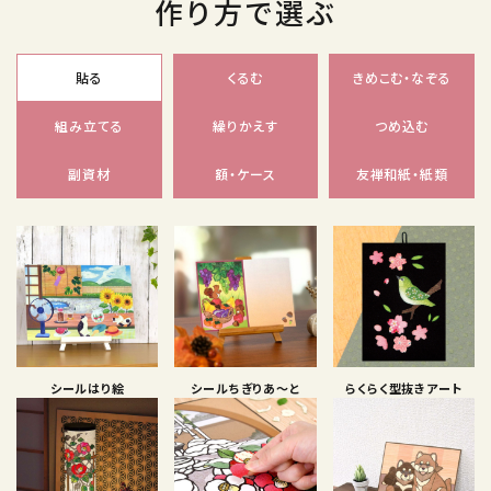
作り方で選ぶ
貼る
くるむ
きめこむ・なぞる
組み立てる
繰りかえす
つめ込む
副資材
額・ケース
友禅和紙・紙類
シールはり絵
シールちぎりあ〜と
らくらく型抜きアート