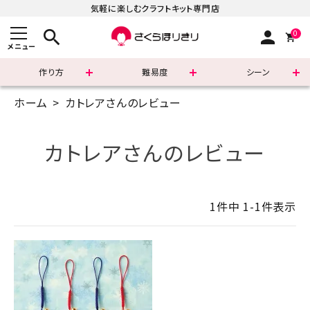
気軽に楽しむクラフトキット専門店
search
person
0
メニュー
作り方
難易度
シーン
ホーム
カトレアさんのレビュー
まずはこちら
ショッピングガイド
カトレアさんのレビュー
よくあるご質問
1
件中
1
-
1
件表示
すべての商品
新着商品
診断チャート