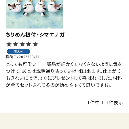
ジャンルで選ぶ
レビューを見る
コーポレートサイト
ちりめん根付・シマエナガ
実店舗案内
購入者
デイサービス／
投稿日
2026/03/11
介護施設関係の方へ
とっても可愛い　　部品が細かくてなくさないように気を
最新のチラシはこちら
つけて。あとは説明通り貼っていけば出来ます。仕上がり
もきれいにでき、すぐにプレゼントして喜ばれました。材料
お問い合わせ
が全てセットされてるのが始めやすくて良いですね。
ACCOUNT MENU
1
件中
1
-
1
件表示
ようこそ ゲスト 様
meeting_room
person
ログイン
会員登録