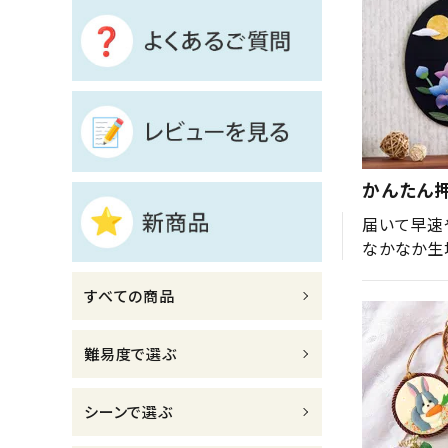
診断チャート
ジャンルで選ぶ
レビューを見る
コーポレートサイト
かんたん押
実店舗案内
届いて早速
なかなか生
デイサービス／
介護施設関係の方へ
すべての商品
最新のチラシはこちら
お問い合わせ
難易度で選ぶ
ACCOUNT MENU
シーンで選ぶ
ようこそ ゲスト 様