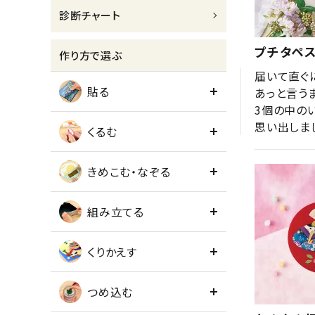
診断チャート
meeting_room
person
ログイン
会員登録
プチタペス
作り方で選ぶ
届いて直ぐ
貼る
あっと言う
3個の中の
思い出しま
くるむ
きめこむ・なぞる
組み立てる
くりかえす
つめ込む