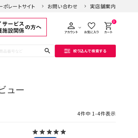
ーポレートサイト
お問い合わせ
実店舗案内
0
アカウント
お気に入り
カート
search
絞り込んで検索する
ビュー
4
件中
1
-
4
件表示