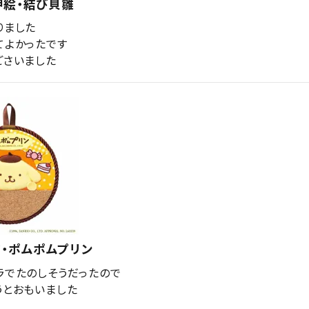
押絵・結び貝雛
ました

よかったです

ごさいました
・ポムポムプリン
ラでたのしそうだったので

うとおもいました