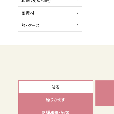
和紙（友禅和紙）
副資材
額・ケース
貼る
繰りかえす
友禅和紙・紙類