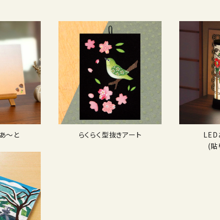
あ〜と
らくらく型抜きアート
LE
(貼