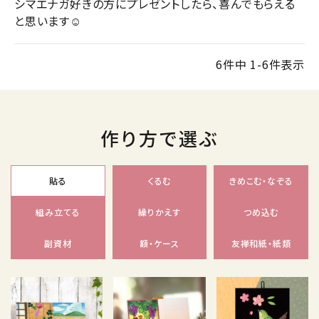
シマエナガ好きの方にプレゼントしたら、喜んでもらえる
と思います☺️
6
件中
1
-
6
件表示
作り方で選ぶ
貼る
くるむ
きめこむ・なぞる
組み立てる
繰りかえす
つめ込む
副資材
額・ケース
友禅和紙・紙類