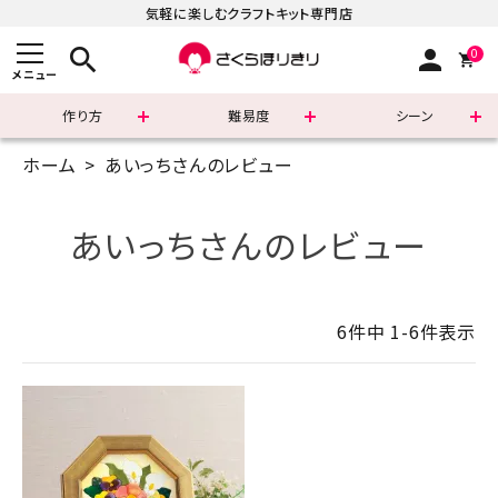
気軽に楽しむクラフトキット専門店
search
person
0
メニュー
作り方
難易度
シーン
ホーム
あいっちさんのレビュー
まずはこちら
ショッピングガイド
あいっちさんのレビュー
よくあるご質問
6
件中
1
-
6
件表示
すべての商品
新着商品
診断チャート