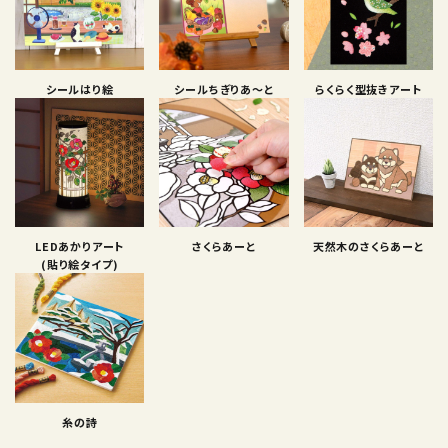
シールはり絵
シールちぎりあ〜と
らくらく型抜きアート
LEDあかりアート
さくらあーと
天然木のさくらあーと
(貼り絵タイプ)
糸の詩