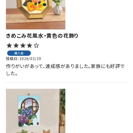
ジャンルで選ぶ
レビューを見る
コーポレートサイト
きめこみ花風水・黄色の花飾り
実店舗案内
購入者
デイサービス／
投稿日
2026/02/19
介護施設関係の方へ
作りがいがあって、達成感がありました。家族にも好評で
最新のチラシはこちら
した。
お問い合わせ
ACCOUNT MENU
ようこそ ゲスト 様
meeting_room
person
ログイン
会員登録