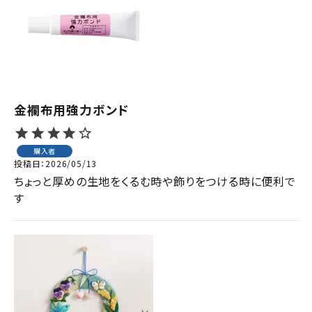
ジャンルで選ぶ
レビューを見る
コーポレートサイト
実店舗案内
金襴布用強力ボンド
デイサービス／
介護施設関係の方へ
購入者
投稿日
2026/05/13
最新のチラシはこちら
ちょっと厚めの生地をくるむ時や飾りをつける時に便利で
お問い合わせ
す
ACCOUNT MENU
ようこそ ゲスト 様
meeting_room
person
ログイン
会員登録