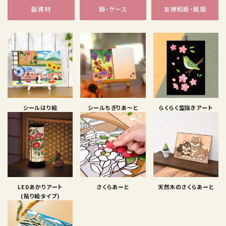
副資材
額・ケース
友禅和紙・紙類
シールはり絵
シールちぎりあ〜と
らくらく型抜きアート
LEDあかりアート
さくらあーと
天然木のさくらあーと
(貼り絵タイプ)