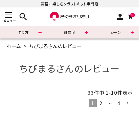
気軽に楽しむクラフトキット専門店
search
person
0
メニュー
作り方
難易度
シーン
ホーム
ちびまるさんのレビュー
まずはこちら
ショッピングガイド
ちびまるさんのレビュー
よくあるご質問
33
件中
1
-
10
件表示
すべての商品
1
2
…
4
新着商品
診断チャート