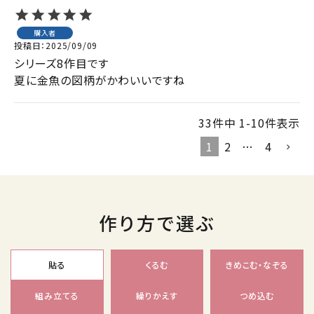
購入者
投稿日
2025/09/09
シリーズ8作目です

夏に金魚の図柄がかわいいですね
33
件中
1
-
10
件表示
1
2
…
4
作り方で選ぶ
貼る
くるむ
きめこむ・なぞる
組み立てる
繰りかえす
つめ込む