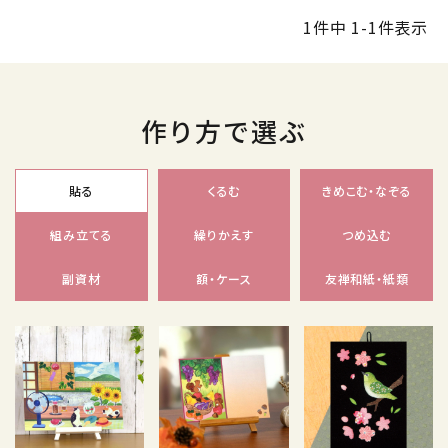
1
件中
1
-
1
件表示
作り方で選ぶ
貼る
くるむ
きめこむ・なぞる
組み立てる
繰りかえす
つめ込む
副資材
額・ケース
友禅和紙・紙類