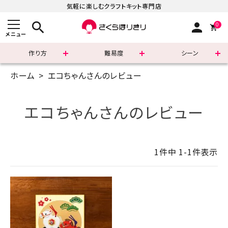
気軽に楽しむクラフトキット専門店
search
person
0
メニュー
作り方
難易度
シーン
ホーム
エコちゃんさんのレビュー
まずはこちら
ショッピングガイド
エコちゃんさんのレビュー
よくあるご質問
1
件中
1
-
1
件表示
すべての商品
新着商品
診断チャート