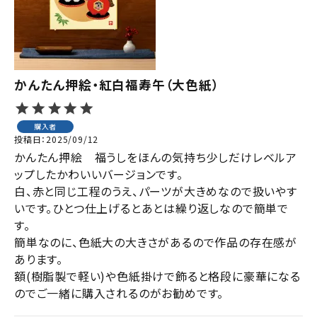
ジャンルで選ぶ
レビューを見る
コーポレートサイト
かんたん押絵・紅白福寿午（大色紙）
実店舗案内
購入者
デイサービス／
投稿日
2025/09/12
介護施設関係の方へ
かんたん押絵　福うしをほんの気持ち少しだけレベルア
最新のチラシはこちら
ップしたかわいいバージョンです。

白、赤と同じ工程のうえ、パーツが大きめなので扱いやす
お問い合わせ
いです。ひとつ仕上げるとあとは繰り返しなので簡単で
す。

ACCOUNT MENU
簡単なのに、色紙大の大きさがあるので作品の存在感が
ようこそ ゲスト 様
あります。

額(樹脂製で軽い)や色紙掛けで飾ると格段に豪華になる
meeting_room
person
ログイン
会員登録
のでご一緒に購入されるのがお勧めです。