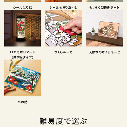
シールはり絵
シールちぎりあ〜と
らくらく型抜きアート
LEDあかりアート
さくらあーと
天然木のさくらあーと
(貼り絵タイプ)
糸の詩
難易度で選ぶ