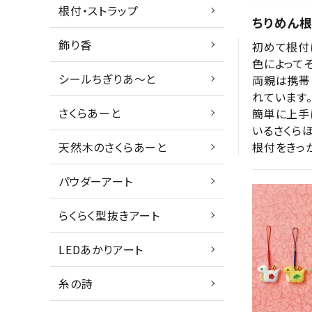
根付・ストラップ
ちりめん根
飾り香
初めて根付
色によって
シールちぎりあ～と
両親は携帯
れています。
さくらあーと
簡単に上手
いるさくらほ
根付をきっ
天然木のさくらあーと
パウダーアート
らくらく型抜きアート
LEDあかりアート
糸の詩