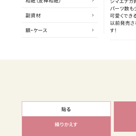
和紙（友禅和紙）
シマエナガ
パーツ数も
副資材
可愛くでき
以前発売さ
す！
額・ケース
貼る
繰りかえす