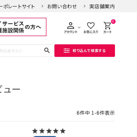
ーポレートサイト
お問い合わせ
実店舗案内
0
アカウント
お気に入り
カート
search
絞り込んで検索する
ビュー
6
件中
1
-
6
件表示