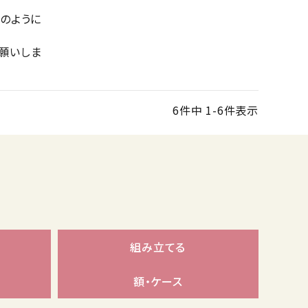
のように
願いしま
6
件中
1
-
6
件表示
組み立てる
額・ケース