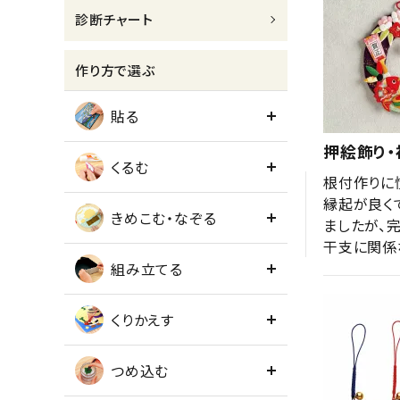
診断チャート
meeting_room
person
ログイン
会員登録
作り方で選ぶ
貼る
押絵飾り
くるむ
根付作りに
縁起が良く
きめこむ・なぞる
ましたが、
干支に関係
組み立てる
くりかえす
つめ込む