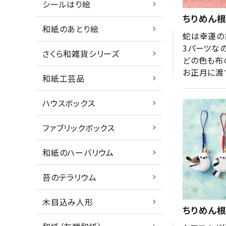
シールはり絵
ちりめん
和紙のあとり絵
蛇は幸運の
3パーツな
さくら和雑貨シリーズ
どの色も布
お正月に渡
和紙工芸品
ハウスボックス
ファブリックボックス
和紙のハーバリウム
苔のテラリウム
木目込み人形
ちりめん根