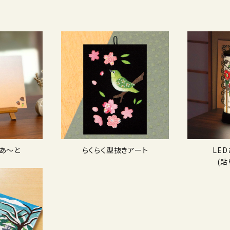
あ〜と
らくらく型抜きアート
LE
(貼