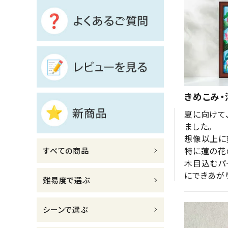
診断チャート
ジャンルで選ぶ
レビューを見る
コーポレートサイト
きめこみ・
実店舗案内
夏に向けて
ました。

デイサービス／
想像以上に
介護施設関係の方へ
特に蓮の花
すべての商品
最新のチラシはこちら
木目込むパ
にできあが
お問い合わせ
難易度で選ぶ
ACCOUNT MENU
シーンで選ぶ
ようこそ ゲスト 様