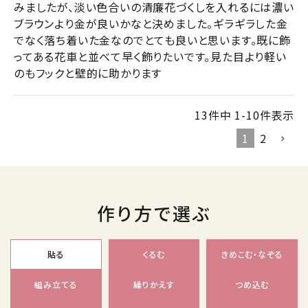
みましたが、淡い色合いの清廉花づくしを入れるには濃い
ブラウンより金が良いかなと決めました。ギラギラした金
でなく落ち着いた金なのでとても良いと思います。既に飾
ってある花車と並べて早く飾りたいです。見た目より軽い
のもフックと壁的に助かります
13
件中
1
-
10
件表示
1
2
作り方で選ぶ
貼る
くるむ
きめこむ・なぞる
組み立てる
繰りかえす
つめ込む