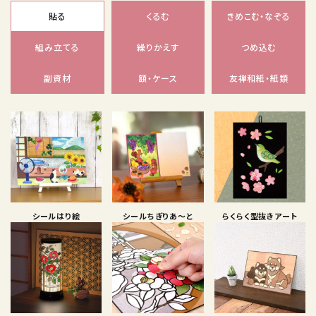
貼る
くるむ
きめこむ・なぞる
組み立てる
繰りかえす
つめ込む
副資材
額・ケース
友禅和紙・紙類
シールはり絵
シールちぎりあ〜と
らくらく型抜きアート