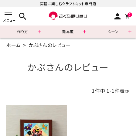
気軽に楽しむクラフトキット専門店
search
person
0
メニュー
作り方
難易度
シーン
ホーム
かぶさんのレビュー
まずはこちら
ショッピングガイド
かぶさんのレビュー
よくあるご質問
1
件中
1
-
1
件表示
すべての商品
新着商品
診断チャート