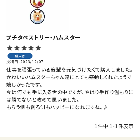
ジャンルで選ぶ
レビューを見る
コーポレートサイト
プチタペストリー・ハムスター
実店舗案内
購入者
デイサービス／
投稿日
2023/12/07
介護施設関係の方へ
仕事を頑張っている後輩を元気づけたくて購入しました。

最新のチラシはこちら
かわいいハムスターちゃん達にとても感動しくれたようで
嬉しかったです。

お問い合わせ
今は何でも手に入る世の中ですが、やはり手作り温もりに
は勝てないと改めて思いました。

ACCOUNT MENU
もらう側も創る側もハッピーになれますね。♪
ようこそ ゲスト 様
1
件中
1
-
1
件表示
meeting_room
person
ログイン
会員登録