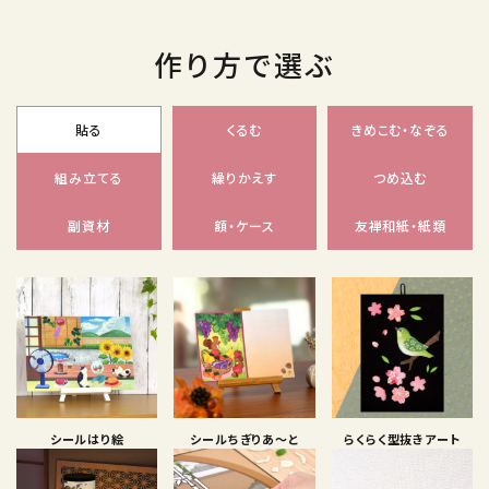
作り方で選ぶ
貼る
くるむ
きめこむ・なぞる
組み立てる
繰りかえす
つめ込む
副資材
額・ケース
友禅和紙・紙類
シールはり絵
シールちぎりあ〜と
らくらく型抜きアート