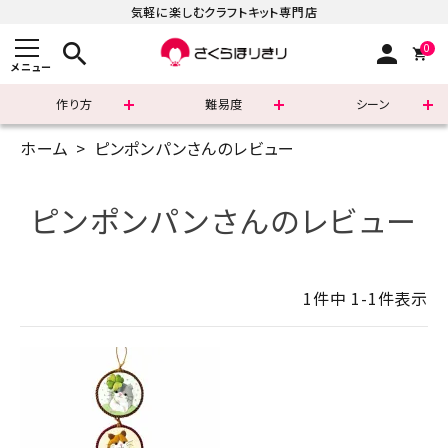
気軽に楽しむクラフトキット専門店
search
person
0
メニュー
作り方
難易度
シーン
ホーム
ピンポンパンさんのレビュー
まずはこちら
ショッピングガイド
ピンポンパンさんのレビュー
よくあるご質問
1
件中
1
-
1
件表示
すべての商品
新着商品
診断チャート