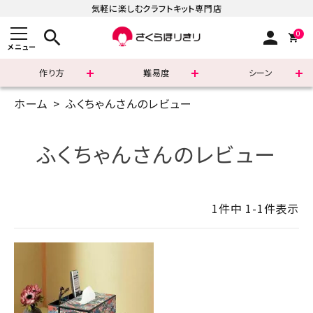
気軽に楽しむクラフトキット専門店
search
person
0
メニュー
作り方
難易度
シーン
ホーム
ふくちゃんさんのレビュー
まずはこちら
ショッピングガイド
ふくちゃんさんのレビュー
よくあるご質問
1
件中
1
-
1
件表示
すべての商品
新着商品
診断チャート