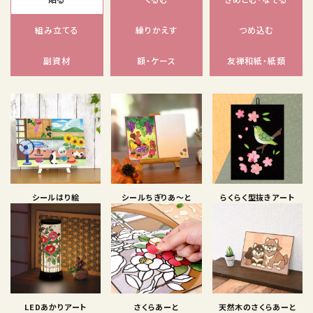
組み立てる
繰りかえす
つめ込む
副資材
額・ケース
友禅和紙・紙類
シールはり絵
シールちぎりあ〜と
らくらく型抜きアート
LEDあかりアート
さくらあーと
天然木のさくらあーと