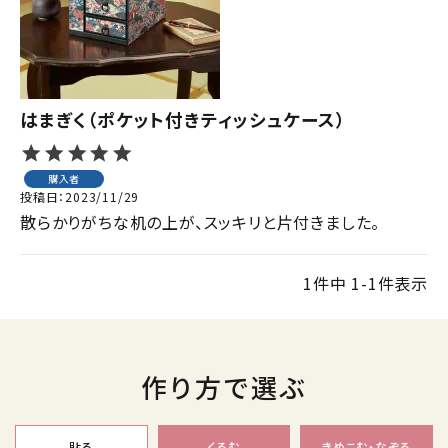
ジャンルで選ぶ
レビューを見る
コーポレートサイト
はまぎく（ポケット付きティッシュケース）
実店舗案内
購入者
デイサービス／
投稿日
2023/11/29
介護施設関係の方へ
散らかりがちな机の上が、スッキリと片付きました。
最新のチラシはこちら
お問い合わせ
1
件中
1
-
1
件表示
ACCOUNT MENU
ようこそ ゲスト 様
作り方で選ぶ
meeting_room
person
ログイン
会員登録
貼る
くるむ
きめこむ・なぞる