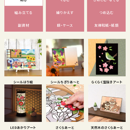
組み立てる
繰りかえす
つめ込む
副資材
額・ケース
友禅和紙・紙類
シールはり絵
シールちぎりあ〜と
らくらく型抜きアート
LEDあかりアート
さくらあーと
天然木のさくらあーと