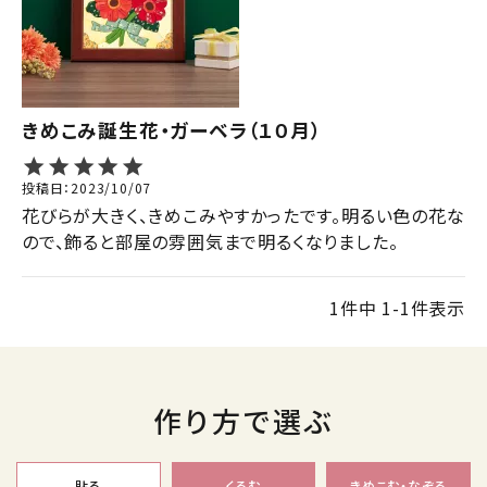
ジャンルで選ぶ
レビューを見る
コーポレートサイト
きめこみ誕生花・ガーベラ（１０月）
実店舗案内
投稿日
2023/10/07
デイサービス／
花びらが大きく、きめこみやすかったです。明るい色の花な
介護施設関係の方へ
ので、飾ると部屋の雰囲気まで明るくなりました。
最新のチラシはこちら
お問い合わせ
1
件中
1
-
1
件表示
ACCOUNT MENU
ようこそ ゲスト 様
作り方で選ぶ
meeting_room
person
ログイン
会員登録
貼る
くるむ
きめこむ・なぞる