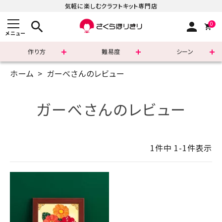
気軽に楽しむクラフトキット専門店
search
person
0
メニュー
作り方
難易度
シーン
ホーム
ガーべさんのレビュー
まずはこちら
ショッピングガイド
ガーべさんのレビュー
よくあるご質問
1
件中
1
-
1
件表示
すべての商品
新着商品
診断チャート