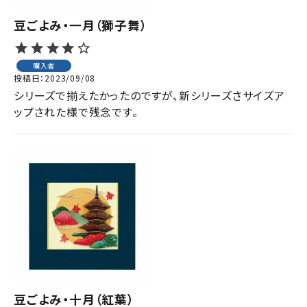
豆ごよみ・一月（獅子舞）
購入者
投稿日
2023/09/08
シリーズで揃えたかったのですが、新シリーズさサイズア
ップされた様で残念です。
豆ごよみ・十月（紅葉）