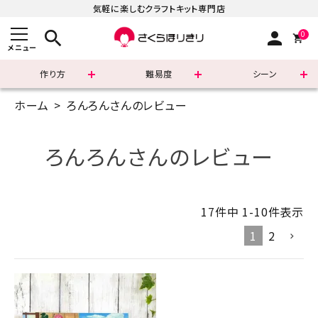
気軽に楽しむクラフトキット専門店
search
person
0
メニュー
作り方
難易度
シーン
ホーム
ろんろんさんのレビュー
まずはこちら
ショッピングガイド
ろんろんさんのレビュー
よくあるご質問
17
件中
1
-
10
件表示
すべての商品
1
2
新着商品
診断チャート