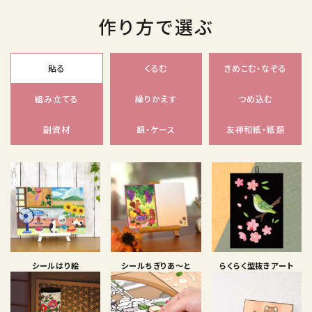
作り方で選ぶ
貼る
くるむ
きめこむ・なぞる
組み立てる
繰りかえす
つめ込む
副資材
額・ケース
友禅和紙・紙類
シールはり絵
シールちぎりあ〜と
らくらく型抜きアート