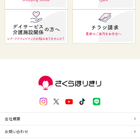
会社概要
お問い合わせ