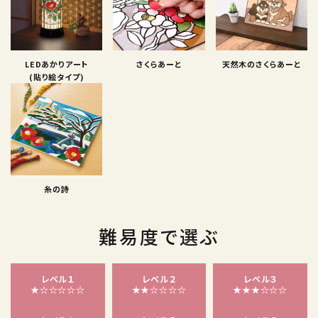
LEDあかりアート
さくらあーと
天然木のさくらあーと
(貼り絵タイプ)
糸の詩
難易度で選ぶ
レベル１
レベル２
レベル３
★☆☆☆☆☆
★★☆☆☆☆
★★★☆☆☆