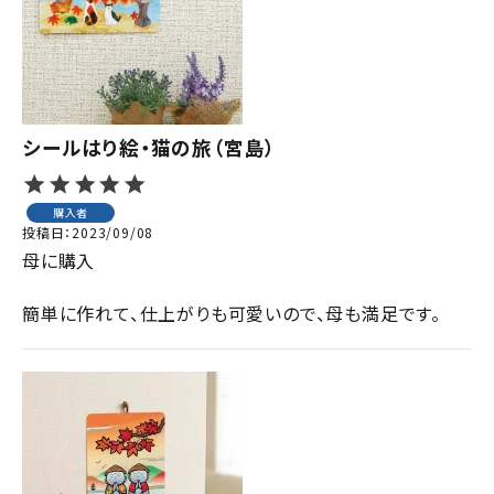
シールはり絵・猫の旅（宮島）
購入者
投稿日
2023/09/08
母に購入

簡単に作れて、仕上がりも可愛いので、母も満足です。