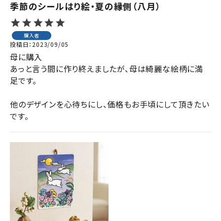
季節のシールはり絵・夏の縁側（八月）
購入者
投稿日
2023/09/05
母に購入

あっと言う間に作り終えましたが、母は綺麗な絵柄に満
足です。

他のデザインを心待ちにし、価格もお手頃にして頂きたい
です。