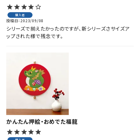
購入者
投稿日
2023/09/08
シリーズで揃えたかったのですが、新シリーズさサイズア
ップされた様で残念です。
かんたん押絵・おめでた福龍
購入者