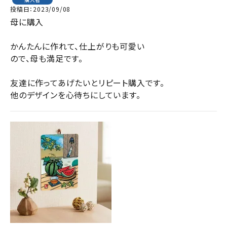
投稿日
2023/09/08
母に購入

かんたんに作れて、仕上がりも可愛い

ので、母も満足です。

友達に作ってあげたいとリピート購入です。

他のデザインを心待ちにしています。