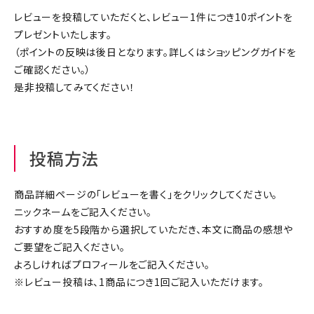
ジャンルで選ぶ
レビューを投稿していただくと、レビュー1件につき10ポイントを
プレゼントいたします。
レビューを見る
（ポイントの反映は後日となります。詳しくは
ショッピングガイド
を
ご確認ください。）
コーポレートサイト
是非投稿してみてください！
実店舗案内
デイサービス／
介護施設関係の方へ
投稿方法
最新のチラシはこちら
お問い合わせ
商品詳細ページの「レビューを書く」をクリックしてください。
ニックネームをご記入ください。
おすすめ度を5段階から選択していただき、本文に商品の感想や
ACCOUNT MENU
ご要望をご記入ください。
ようこそ ゲスト 様
よろしければプロフィールをご記入ください。
※レビュー投稿は、1商品につき1回ご記入いただけます。
meeting_room
person
ログイン
会員登録