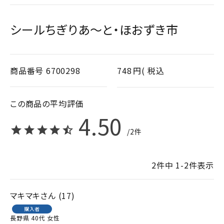
シールちぎりあ～と・ほおずき市
商品番号
6700298
748
税込
4.50
2
2
件中
1
-
2
件表示
マキマキ
17
購入者
長野県
40代
女性