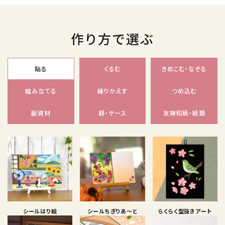
作り方で選ぶ
貼る
くるむ
きめこむ・なぞる
組み立てる
繰りかえす
つめ込む
副資材
額・ケース
友禅和紙・紙類
シールはり絵
シールちぎりあ〜と
らくらく型抜きアート