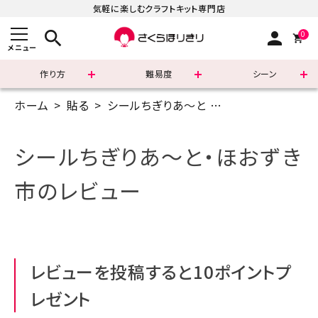
気軽に楽しむクラフトキット専門店
search
person
0
メニュー
作り方
難易度
シーン
ホーム
貼る
シールちぎりあ～と
はがきサイズ(14.
まずはこちら
ショッピングガイド
シールちぎりあ～と・ほおずき
よくあるご質問
市のレビュー
すべての商品
新着商品
レビューを投稿すると10ポイントプ
診断チャート
レゼント