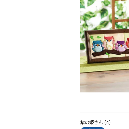
meeting_room
person
ログイン
会員登録
紫の姫
4