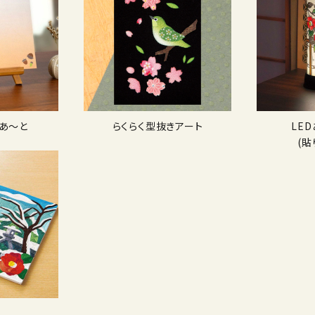
あ〜と
らくらく型抜きアート
LE
(貼