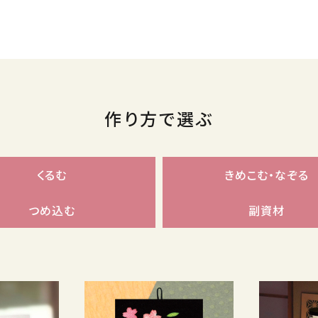
作り方で選ぶ
くるむ
きめこむ・なぞる
つめ込む
副資材