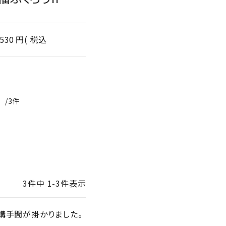
,530
税込
3
3
3
件中
1
-
3
件表示
構手間が掛かりました。
