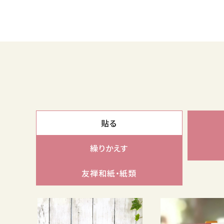
貼る
繰りかえす
友禅和紙・紙類