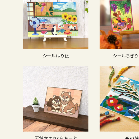
シールはり絵
シールちぎり
天然木のさくらあーと
糸の詩