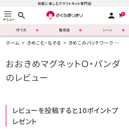
気軽に楽しむクラフトキット専門店
search
person
0
メニュー
作り方
難易度
シーン
ホーム
きめこむ・なぞる
きめこみパッチワーク
マグ
まずはこちら
ショッピングガイド
おおきめマグネットＯ・パンダ
よくあるご質問
のレビュー
すべての商品
新着商品
レビューを投稿すると10ポイントプ
診断チャート
レゼント