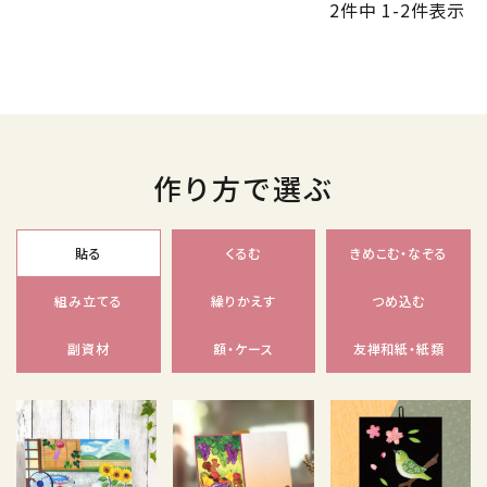
2
件中
1
-
2
件表示
作り方で選ぶ
貼る
くるむ
きめこむ・なぞる
組み立てる
繰りかえす
つめ込む
副資材
額・ケース
友禅和紙・紙類