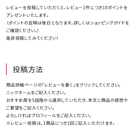
ジャンルで選ぶ
レビューを投稿していただくと、レビュー1件につき10ポイントを
プレゼントいたします。
レビューを見る
（ポイントの反映は後日となります。詳しくは
ショッピングガイド
を
ご確認ください。）
コーポレートサイト
是非投稿してみてください！
実店舗案内
デイサービス／
介護施設関係の方へ
投稿方法
最新のチラシはこちら
お問い合わせ
商品詳細ページの「レビューを書く」をクリックしてください。
ニックネームをご記入ください。
おすすめ度を5段階から選択していただき、本文に商品の感想や
ACCOUNT MENU
ご要望をご記入ください。
ようこそ ゲスト 様
よろしければプロフィールをご記入ください。
※レビュー投稿は、1商品につき1回ご記入いただけます。
meeting_room
person
ログイン
会員登録