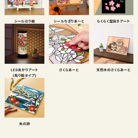
シールはり絵
シールちぎりあ〜と
らくらく型抜きアート
LEDあかりアート
さくらあーと
天然木のさくらあーと
(貼り絵タイプ)
糸の詩