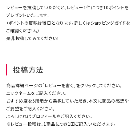
ジャンルで選ぶ
レビューを投稿していただくと、レビュー1件につき10ポイントを
プレゼントいたします。
レビューを見る
（ポイントの反映は後日となります。詳しくは
ショッピングガイド
を
ご確認ください。）
コーポレートサイト
是非投稿してみてください！
実店舗案内
デイサービス／
介護施設関係の方へ
投稿方法
最新のチラシはこちら
お問い合わせ
商品詳細ページの「レビューを書く」をクリックしてください。
ニックネームをご記入ください。
おすすめ度を5段階から選択していただき、本文に商品の感想や
ACCOUNT MENU
ご要望をご記入ください。
ようこそ ゲスト 様
よろしければプロフィールをご記入ください。
※レビュー投稿は、1商品につき1回ご記入いただけます。
meeting_room
person
ログイン
会員登録