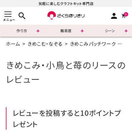
気軽に楽しむクラフトキット専門店
search
person
0
メニュー
作り方
難易度
シーン
ホーム
きめこむ・なぞる
きめこみパッチワーク
8イ
まずはこちら
ショッピングガイド
きめこみ・小鳥と苺のリースの
よくあるご質問
レビュー
すべての商品
新着商品
レビューを投稿すると10ポイントプ
診断チャート
レゼント