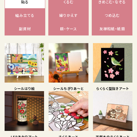
貼る
くるむ
きめこむ・なぞる
組み立てる
繰りかえす
つめ込む
副資材
額・ケース
友禅和紙・紙類
シールはり絵
シールちぎりあ〜と
らくらく型抜きアート
LEDあかりアート
さくらあーと
天然木のさくらあーと