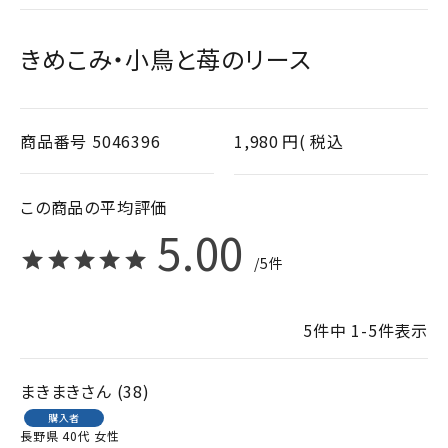
きめこみ・小鳥と苺のリース
商品番号
5046396
1,980
税込
5.00
5
5
件中
1
-
5
件表示
まきまき
38
購入者
長野県
40代
女性