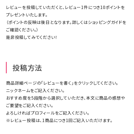
ジャンルで選ぶ
レビューを投稿していただくと、レビュー1件につき10ポイントを
プレゼントいたします。
レビューを見る
（ポイントの反映は後日となります。詳しくは
ショッピングガイド
を
ご確認ください。）
コーポレートサイト
是非投稿してみてください！
実店舗案内
デイサービス／
介護施設関係の方へ
投稿方法
最新のチラシはこちら
お問い合わせ
商品詳細ページの「レビューを書く」をクリックしてください。
ニックネームをご記入ください。
おすすめ度を5段階から選択していただき、本文に商品の感想や
ACCOUNT MENU
ご要望をご記入ください。
ようこそ ゲスト 様
よろしければプロフィールをご記入ください。
※レビュー投稿は、1商品につき1回ご記入いただけます。
meeting_room
person
ログイン
会員登録