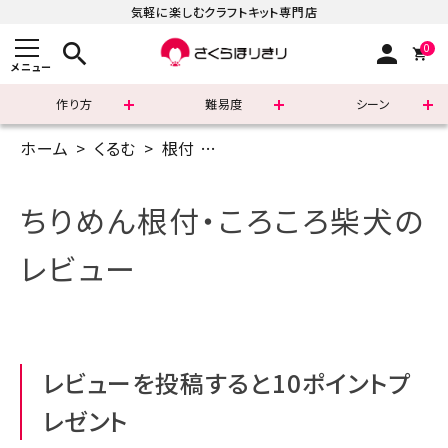
気軽に楽しむクラフトキット専門店
search
person
0
メニュー
作り方
難易度
シーン
ホーム
くるむ
根付
ちりめん根付・ころころ柴犬の
まずはこちら
ショッピングガイド
ちりめん根付・ころころ柴犬の
よくあるご質問
レビュー
すべての商品
新着商品
レビューを投稿すると10ポイントプ
診断チャート
レゼント