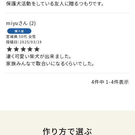
保護犬活動をしている友人に贈るつもりです。
miyu
2
購入者
宮城県
50代
女性
投稿日
2025/03/19
凄く可愛い柴犬が出来ました。

家族みんなで取合いになるくらいでした。
4
件中
1
-
4
件表示
作り方で選ぶ