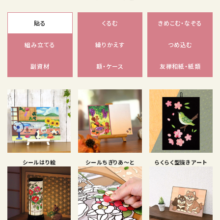
貼る
くるむ
きめこむ・なぞる
組み立てる
繰りかえす
つめ込む
副資材
額・ケース
友禅和紙・紙類
シールはり絵
シールちぎりあ〜と
らくらく型抜きアート