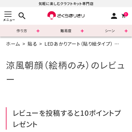
気軽に楽しむクラフトキット専門店
search
person
0
メニュー
作り方
難易度
シーン
ホーム
貼る
LEDあかりアート（貼り絵タイプ）
切っ
まずはこちら
ショッピングガイド
涼風朝顔（絵柄のみ）のレビュ
よくあるご質問
ー
すべての商品
新着商品
レビューを投稿すると10ポイントプ
診断チャート
レゼント