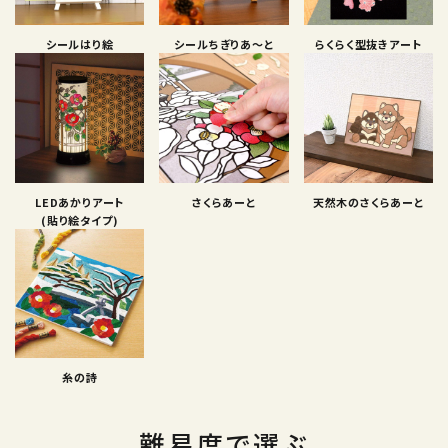
シールはり絵
シールちぎりあ〜と
らくらく型抜きアート
LEDあかりアート
さくらあーと
天然木のさくらあーと
(貼り絵タイプ)
糸の詩
難易度で選ぶ