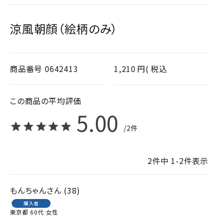
涼風朝顔（絵柄のみ）
商品番号
0642413
1,210
税込
5.00
2
2
件中
1
-
2
件表示
もんちゃん
38
購入者
東京都
60代
女性