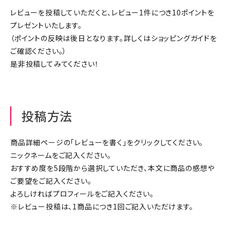
ジャンルで選ぶ
レビューを投稿していただくと、レビュー1件につき10ポイントを
プレゼントいたします。
レビューを見る
（ポイントの反映は後日となります。詳しくは
ショッピングガイド
を
ご確認ください。）
コーポレートサイト
是非投稿してみてください！
実店舗案内
デイサービス／
介護施設関係の方へ
投稿方法
最新のチラシはこちら
お問い合わせ
商品詳細ページの「レビューを書く」をクリックしてください。
ニックネームをご記入ください。
おすすめ度を5段階から選択していただき、本文に商品の感想や
ACCOUNT MENU
ご要望をご記入ください。
ようこそ ゲスト 様
よろしければプロフィールをご記入ください。
※レビュー投稿は、1商品につき1回ご記入いただけます。
meeting_room
person
ログイン
会員登録