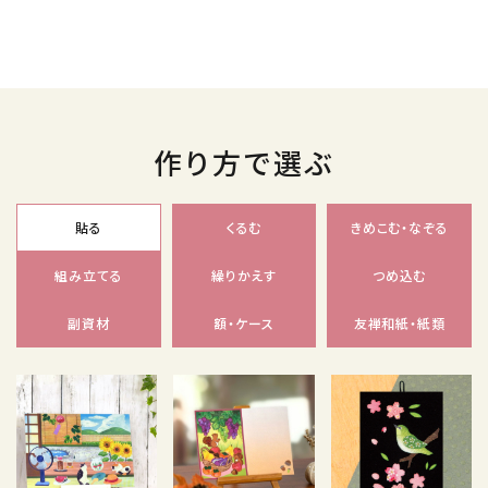
作り方で選ぶ
貼る
くるむ
きめこむ・なぞる
組み立てる
繰りかえす
つめ込む
副資材
額・ケース
友禅和紙・紙類