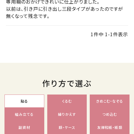
専用糊のおかげできれいに仕上がりました。

以前は、引き戸に引き出し三段タイプがあったのですが

無くなって残念です。
1
件中
1
-
1
件表示
作り方で選ぶ
貼る
くるむ
きめこむ・なぞる
組み立てる
繰りかえす
つめ込む
副資材
額・ケース
友禅和紙・紙類