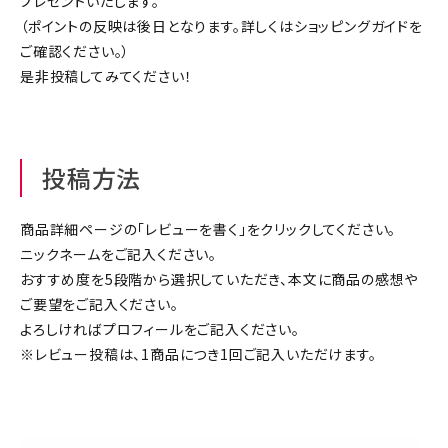
プレゼントいたします。
ジャンルで選ぶ
（ポイントの反映は後日となります。詳しくは
ショッピングガイド
を
ご確認ください。）
レビューを見る
是非投稿してみてください！
コーポレートサイト
実店舗案内
投稿方法
デイサービス／
介護施設関係の方へ
商品詳細ページの「レビューを書く」をクリックしてください。
最新のチラシはこちら
ニックネームをご記入ください。
お問い合わせ
おすすめ度を5段階から選択していただき、本文に商品の感想や
ご要望をご記入ください。
よろしければプロフィールをご記入ください。
ACCOUNT MENU
※レビュー投稿は、1商品につき1回ご記入いただけます。
ようこそ ゲスト 様
meeting_room
person
ログイン
会員登録