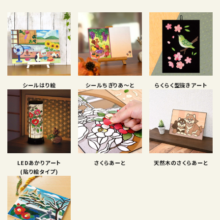
シールはり絵
シールちぎりあ〜と
らくらく型抜きアート
LEDあかりアート
さくらあーと
天然木のさくらあーと
(貼り絵タイプ)