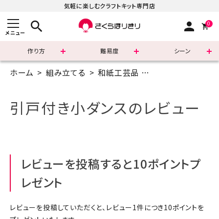
気軽に楽しむクラフトキット専門店
search
person
0
メニュー
作り方
難易度
シーン
ホーム
組み立てる
和紙工芸品
引だし付き収納
まずはこちら
ショッピングガイド
引戸付き小ダンスのレビュー
よくあるご質問
すべての商品
レビューを投稿すると10ポイントプ
新着商品
レゼント
診断チャート
レビューを投稿していただくと、レビュー1件につき10ポイントを