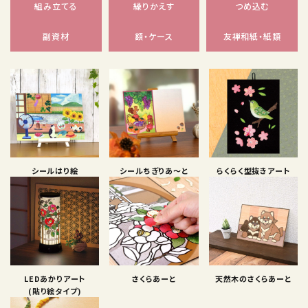
組み立てる
繰りかえす
つめ込む
副資材
額・ケース
友禅和紙・紙類
シールはり絵
シールちぎりあ〜と
らくらく型抜きアート
LEDあかりアート
さくらあーと
天然木のさくらあーと
(貼り絵タイプ)