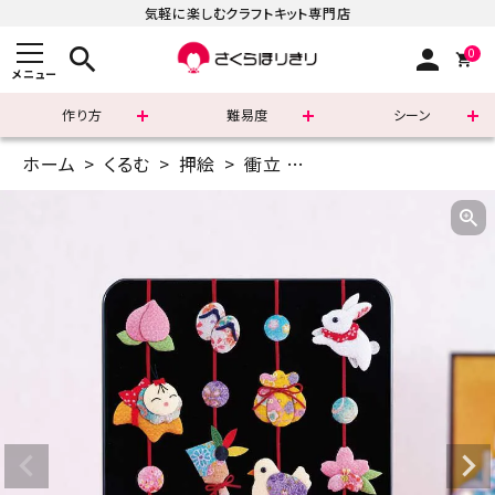
気軽に楽しむクラフトキット専門店
search
person
0
メニュー
作り方
難易度
シーン
ホーム
くるむ
押絵
衝立
衝立・すこやかつるし飾
まずはこちら
ショッピングガイド
よくあるご質問
すべての商品
新着商品
診断チャート