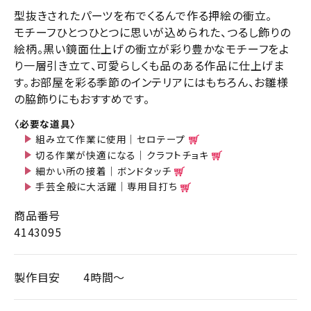
型抜きされたパーツを布でくるんで作る押絵の衝立。
モチーフひとつひとつに思いが込められた、つるし飾りの
絵柄。黒い鏡面仕上げの衝立が彩り豊かなモチーフをよ
り一層引き立て、可愛らしくも品のある作品に仕上げま
す。お部屋を彩る季節のインテリアにはもちろん、お雛様
の脇飾りにもおすすめです。
〈必要な道具〉
組み立て作業に使用｜セロテープ
切る作業が快適になる｜クラフトチョキ
細かい所の接着｜ボンドタッチ
手芸全般に大活躍｜専用目打ち
商品番号
4143095
製作目安
4時間～