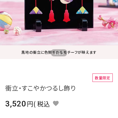
ジャンルで選ぶ
レビューを見る
コーポレートサイト
実店舗案内
デイサービス／
黒地の衝立に色鮮やかなモチーフが映えます
1
/
13
介護施設関係の方へ
最新のチラシはこちら
お問い合わせ
数量限定
衝立・すこやかつるし飾り
ACCOUNT MENU
ようこそ ゲスト 様
3,520
税込
meeting_room
person
ログイン
会員登録