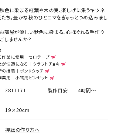
秋色に染まる紅葉や木の実、楽しげに集うキツネ
鹿たち。豊かな秋のひとコマをぎゅっとつめ込みまし
お部屋が優しい秋色に染まる、心ほぐれる手作り
ごしませんか？
〉
て作業に使用｜セロテープ
業が快適になる｜クラフトチョキ
所の接着｜ボンドタッチ
作業用｜小物用ピンセット
3811171
製作目安
4時間～
19×20cm
押絵の作り方へ