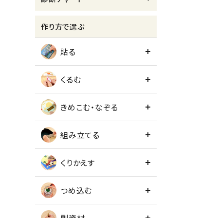
meeting_room
person
ログイン
会員登録
作り方で選ぶ
貼る
くるむ
きめこむ・なぞる
組み立てる
くりかえす
つめ込む