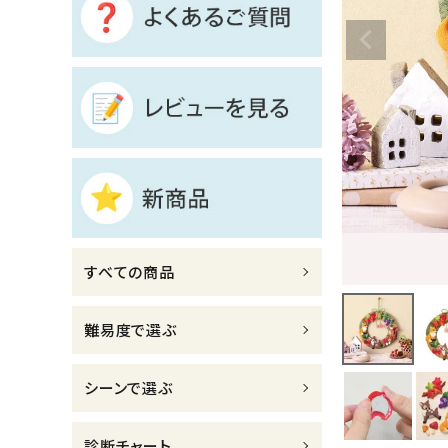
診断チャート
ジャンルで選ぶ
レビューを見る
コーポレートサイト
実店舗案内
デイサービス／
すべての商品
介護施設関係の方へ
最新のチラシはこちら
難易度で選ぶ
お問い合わせ
シーンで選ぶ
ACCOUNT MENU
ようこそ ゲスト 様
診断チャート