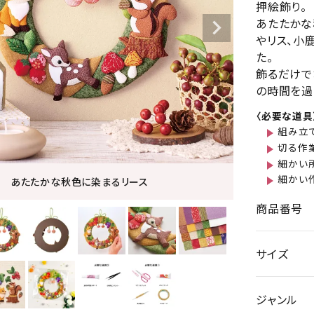
押絵飾り。
あたたかな
やリス、小
た。
飾るだけで
の時間を過
〈必要な道具
組み立
切る作
細かい
細かい
あたたかな秋色に染まるリース
商品番号
サイズ
ジャンル