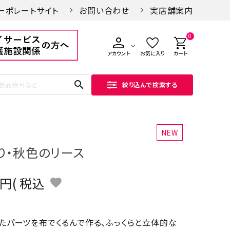
ーポレートサイト
お問い合わせ
実店舗案内
0
アカウント
お気に入り
カート
search
絞り込んで検索する
NEW
り・秋色のリース
税込
たパーツを布でくるんで作る、ふっくらと立体的な