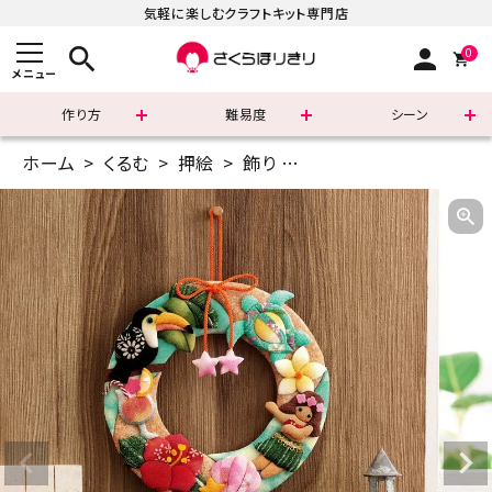
気軽に楽しむクラフトキット専門店
search
person
0
メニュー
作り方
難易度
シーン
ホーム
くるむ
押絵
飾り
押絵飾り・トロピカルリ
まずはこちら
ショッピングガイド
よくあるご質問
すべての商品
新着商品
診断チャート