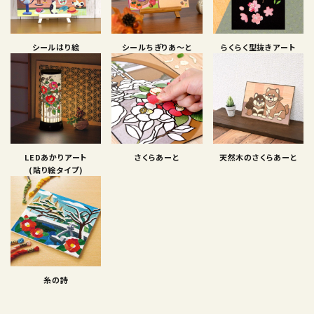
シールはり絵
シールちぎりあ〜と
らくらく型抜きアート
LEDあかりアート
さくらあーと
天然木のさくらあーと
(貼り絵タイプ)
糸の詩