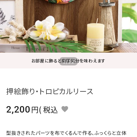
ジャンルで選ぶ
レビューを見る
コーポレートサイト
実店舗案内
デイサービス／
お部屋に飾ると南国気分を味わえます
1
/
12
介護施設関係の方へ
最新のチラシはこちら
お問い合わせ
押絵飾り・トロピカルリース
ACCOUNT MENU
2,200
税込
ようこそ ゲスト 様
meeting_room
person
ログイン
会員登録
型抜きされたパーツを布でくるんで作る、ふっくらと立体