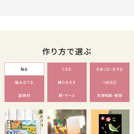
作り方で選ぶ
貼る
くるむ
きめこむ・なぞる
組み立てる
繰りかえす
つめ込む
副資材
額・ケース
友禅和紙・紙類