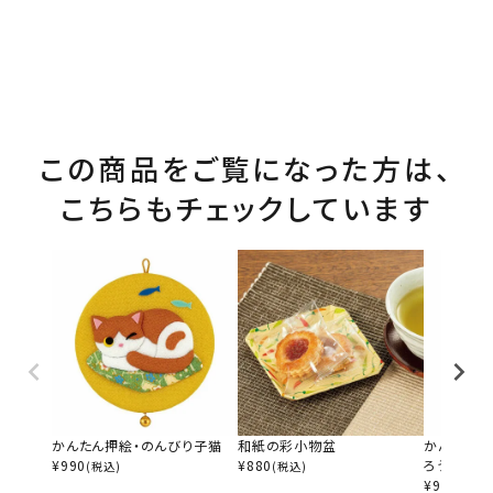
この商品をご覧になった方は、
こちらもチェックしています
かんたん押絵・のんびり子猫
和紙の彩小物盆
かんたん押
¥
990
¥
880
ろう
(税込)
(税込)
¥
990
(税込)