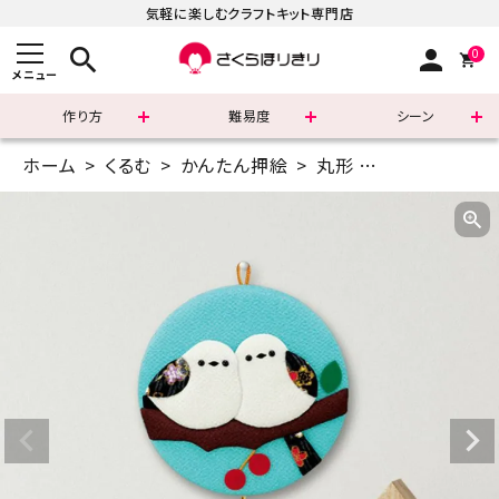
気軽に楽しむクラフトキット専門店
search
person
0
メニュー
作り方
難易度
シーン
ホーム
くるむ
かんたん押絵
丸形
かんたん押絵
まずはこちら
ショッピングガイド
よくあるご質問
すべての商品
新着商品
診断チャート