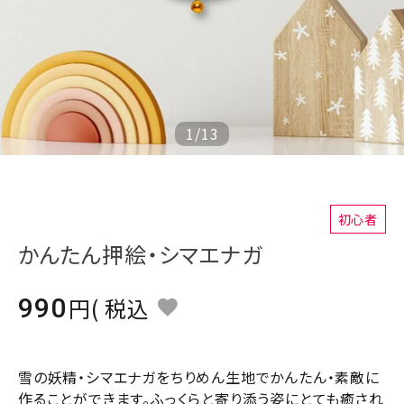
ジャンルで選ぶ
レビューを見る
コーポレートサイト
実店舗案内
1
/
13
デイサービス／
介護施設関係の方へ
最新のチラシはこちら
初心者
かんたん押絵・シマエナガ
お問い合わせ
990
税込
ACCOUNT MENU
ようこそ ゲスト 様
meeting_room
person
ログイン
会員登録
雪の妖精・シマエナガをちりめん生地でかんたん・素敵に
作ることができます。ふっくらと寄り添う姿にとても癒され