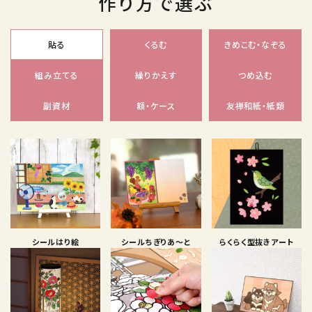
作り方で選ぶ
貼る
くるむ
きめこむ・なぞる
組み立てる
繰りかえす
つめ込む
副資材
額・ケース
友禅和紙・紙類
シールはり絵
シールちぎりあ〜と
らくらく型抜きアート