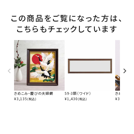
この商品をご覧になった方は、
こちらもチェックしています
きめこみ・慶びの夫婦鶴
59-3額（ワイド）
きめこみ・
¥
3,135
¥
1,430
¥
3,135
(税込)
(税込)
(税