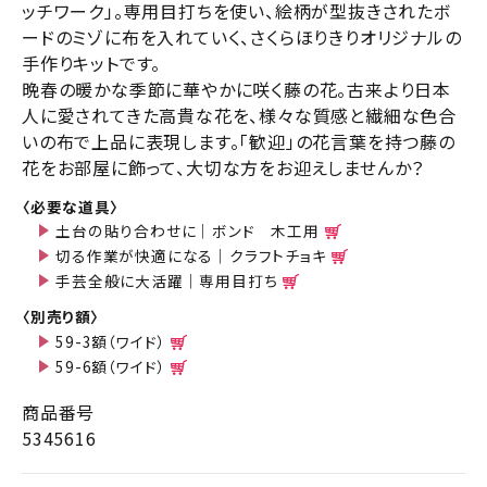
ッチワーク」。専用目打ちを使い、絵柄が型抜きされたボ
ードのミゾに布を入れていく、さくらほりきりオリジナルの
手作りキットです。
晩春の暖かな季節に華やかに咲く藤の花。古来より日本
人に愛されてきた高貴な花を、様々な質感と繊細な色合
いの布で上品に表現します。「歓迎」の花言葉を持つ藤の
花をお部屋に飾って、大切な方をお迎えしませんか？
〈必要な道具〉
土台の貼り合わせに｜ボンド 木工用
切る作業が快適になる｜クラフトチョキ
手芸全般に大活躍｜専用目打ち
〈別売り額〉
59-3額（ワイド）
59-6額（ワイド）
商品番号
5345616