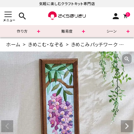
気軽に楽しむクラフトキット専門店
search
person
0
メニュー
作り方
難易度
シーン
ホーム
きめこむ・なぞる
きめこみパッチワーク
ワイ
まずはこちら
ショッピングガイド
よくあるご質問
すべての商品
新着商品
診断チャート