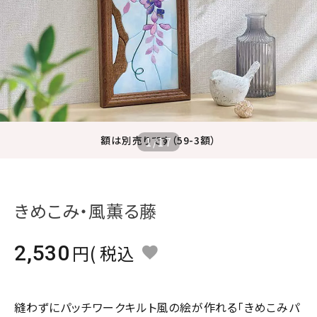
ジャンルで選ぶ
レビューを見る
コーポレートサイト
実店舗案内
デイサービス／
額は別売りです（59-3額）
1
/
17
介護施設関係の方へ
最新のチラシはこちら
お問い合わせ
きめこみ・風薫る藤
ACCOUNT MENU
2,530
税込
ようこそ ゲスト 様
meeting_room
person
ログイン
会員登録
縫わずにパッチワークキルト風の絵が作れる「きめこみパ