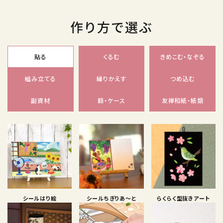
作り方で選ぶ
貼る
くるむ
きめこむ・なぞる
組み立てる
繰りかえす
つめ込む
副資材
額・ケース
友禅和紙・紙類
シールはり絵
シールちぎりあ〜と
らくらく型抜きアート