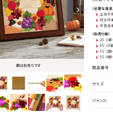
〈必要な道具
土台の
切る作
手芸全
〈別売り額〉
25-1額
55-10
55-2額
55-6額
額は別売りです
商品番号
サイズ
ジャンル