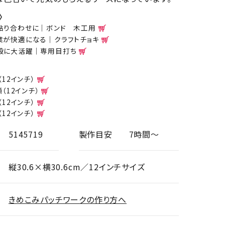
〉
貼り合わせに｜ボンド 木工用
業が快適になる｜クラフトチョキ
般に大活躍｜専用目打ち
（12インチ）
額（12インチ）
（12インチ）
（12インチ）
5145719
製作目安
7時間～
縦30.6×横30.6cm／12インチサイズ
きめこみパッチワークの作り方へ