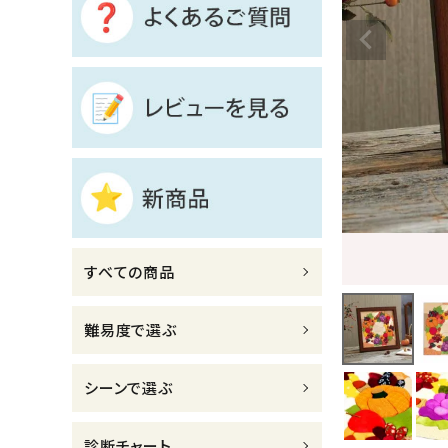
診断チャート
ジャンルで選ぶ
レビューを見る
コーポレートサイト
実店舗案内
デイサービス／
すべての商品
介護施設関係の方へ
最新のチラシはこちら
難易度で選ぶ
お問い合わせ
シーンで選ぶ
ACCOUNT MENU
ようこそ ゲスト 様
診断チャート