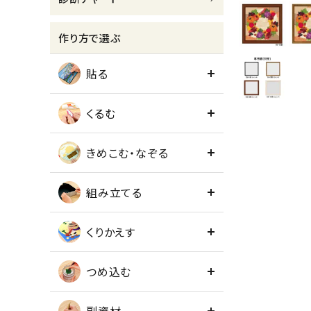
meeting_room
person
ログイン
会員登録
作り方で選ぶ
貼る
くるむ
きめこむ・なぞる
組み立てる
くりかえす
つめ込む