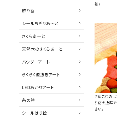
額)
飾り香
シールちぎりあ～と
さくらあーと
天然木のさくらあーと
パウダーアート
らくらく型抜きアート
LEDあかりアート
きめこむのは
糸の詩
り応え抜群で
さい。
シールはり絵