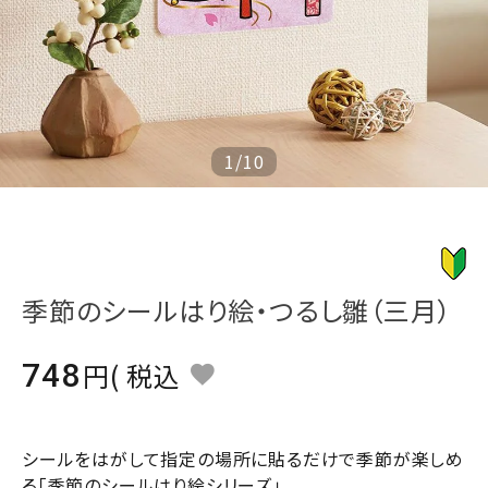
ジャンルで選ぶ
レビューを見る
コーポレートサイト
実店舗案内
1
/
10
デイサービス／
介護施設関係の方へ
最新のチラシはこちら
お問い合わせ
季節のシールはり絵・つるし雛（三月）
ACCOUNT MENU
748
税込
ようこそ ゲスト 様
meeting_room
person
ログイン
会員登録
シールをはがして指定の場所に貼るだけで季節が楽しめ
る「季節のシールはり絵シリーズ」