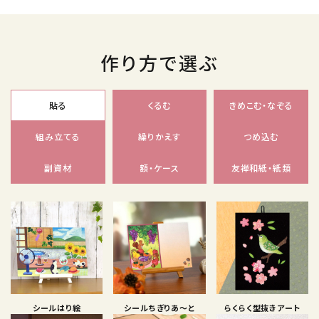
作り方で選ぶ
貼る
くるむ
きめこむ・なぞる
組み立てる
繰りかえす
つめ込む
副資材
額・ケース
友禅和紙・紙類
シールはり絵
シールちぎりあ〜と
らくらく型抜きアート