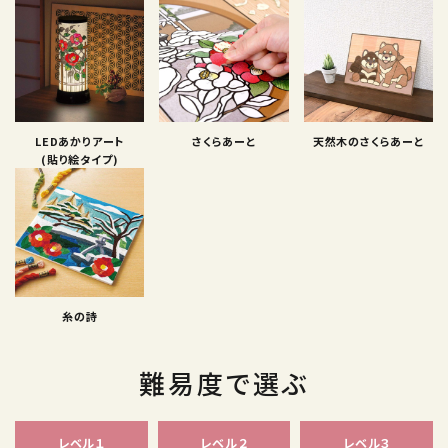
LEDあかりアート
さくらあーと
天然木のさくらあーと
(貼り絵タイプ)
糸の詩
難易度で選ぶ
レベル１
レベル２
レベル３