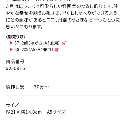
３月はほっこりと可愛らしい雰囲気のつるし飾りです。健
やかな幸せを願うお雛さま、早くおしゃべりができるよう
にとの意味があるヒヨコ、飛躍のうさぎなど一つひとつに
思いがこもります。
〈別売り額〉
67-2額（はがき・A5兼用）
68-2額（A5・A4兼用）
商品番号
6230916
製作目安
30分～
サイズ
縦21×横14.8cm／A5サイズ