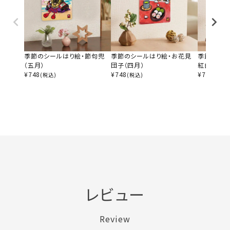
季節のシールはり絵・節句兜
季節のシールはり絵・お花見
季節のシー
（五月）
団子（四月）
紅白梅（二
¥
748
¥
748
¥
748
(税込)
(税込)
(税込)
レビュー
Review