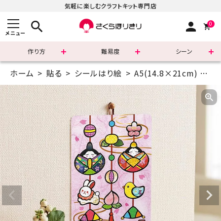
気軽に楽しむクラフトキット専門店
search
person
0
メニュー
作り方
難易度
シーン
ホーム
貼る
シールはり絵
A5(14.8×21cm)
季
まずはこちら
ショッピングガイド
よくあるご質問
すべての商品
新着商品
診断チャート