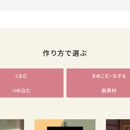
作り方で選ぶ
くるむ
きめこむ・なぞる
つめ込む
副資材