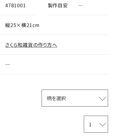
4781001
製作目安
―
縦25×横21cm
さくら和雑貨の作り方へ
─