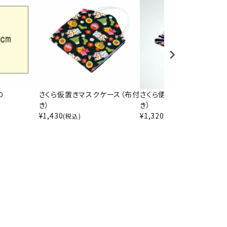
Ｄ
さくら仮置きマスクケース（布付
さくら便利マスクケース（
き）
き）
¥
1,430
¥
1,320
(税込)
(税込)