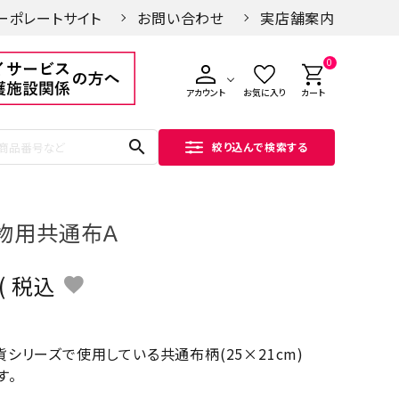
ーポレートサイト
お問い合わせ
実店舗案内
0
アカウント
お気に入り
カート
search
絞り込んで検索する
物用共通布Ａ
税込
貨シリーズで使用している共通布柄(25×21cm)
す。