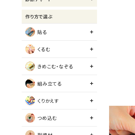
meeting_room
person
ログイン
会員登録
作り方で選ぶ
貼る
くるむ
きめこむ・なぞる
組み立てる
くりかえす
つめ込む