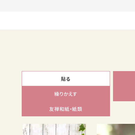
貼る
繰りかえす
友禅和紙・紙類