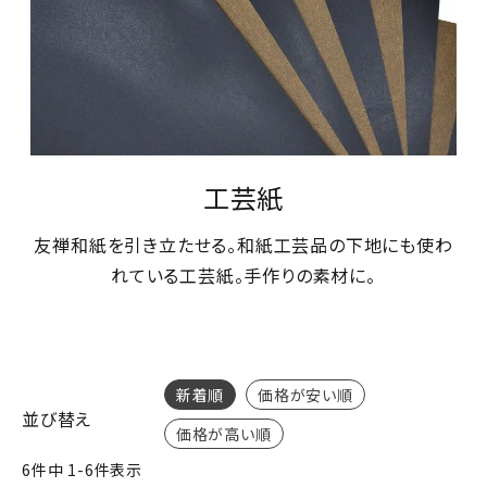
工芸紙
友禅和紙を引き立たせる。和紙工芸品の下地にも使わ
れている工芸紙。手作りの素材に。
新着順
価格が安い順
並び替え
価格が高い順
6
件中
1
-
6
件表示