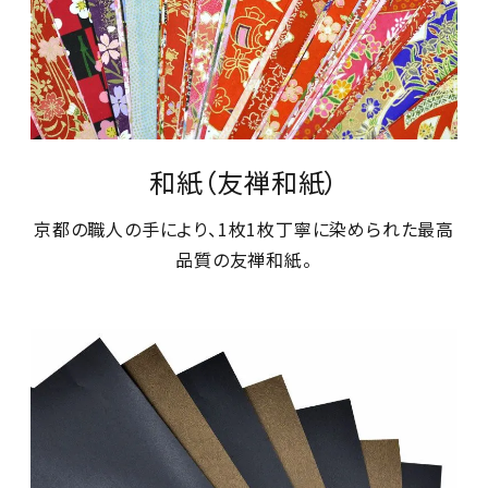
ジャンルで選ぶ
レビューを見る
コーポレートサイト
実店舗案内
和紙（友禅和紙）
デイサービス／
介護施設関係の方へ
京都の職人の手により、1枚1枚丁寧に染められた最高
品質の友禅和紙。
最新のチラシはこちら
お問い合わせ
ACCOUNT MENU
ようこそ ゲスト 様
meeting_room
person
ログイン
会員登録