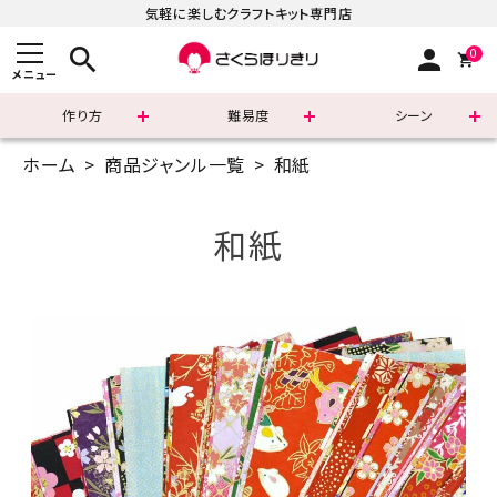
気軽に楽しむクラフトキット専門店
search
person
0
メニュー
作り方
難易度
シーン
ホーム
商品ジャンル一覧
和紙
まずはこちら
ショッピングガイド
和紙
よくあるご質問
すべての商品
新着商品
診断チャート