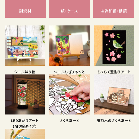
副資材
額・ケース
友禅和紙・紙類
シールはり絵
シールちぎりあ〜と
らくらく型抜きアート
LEDあかりアート
さくらあーと
天然木のさくらあーと
(貼り絵タイプ)