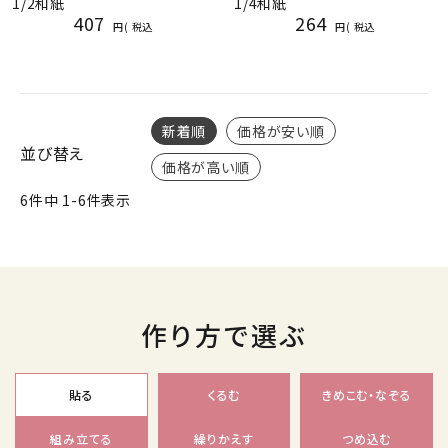
1/2和紙
1/4和紙
407
264
税込
税込
新着順
価格が安い順
並び替え
価格が高い順
6
件中
1
-
6
件表示
作り方で選ぶ
貼る
くるむ
きめこむ・なぞる
組み立てる
繰りかえす
つめ込む