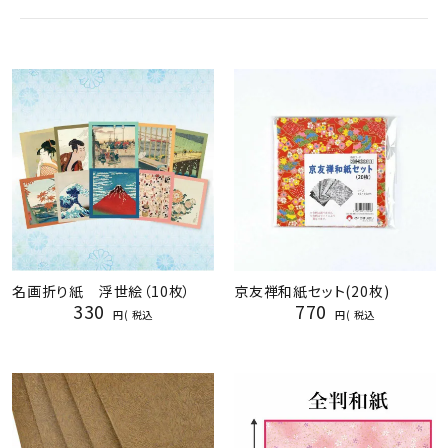
名画折り紙 浮世絵（10枚）
京友禅和紙セット(20枚)
330
770
税込
税込