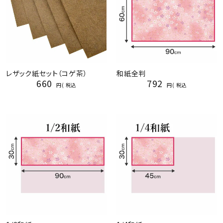
レザック紙セット（コゲ茶）
和紙全判
660
792
税込
税込