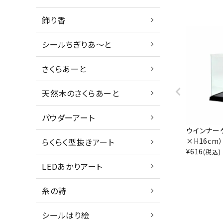
飾り香
シールちぎりあ～と
さくらあーと
天然木のさくらあーと
パウダーアート
ウインナーケ
らくらく型抜きアート
×H16cm）
¥
616
(税込)
LEDあかりアート
糸の詩
シールはり絵