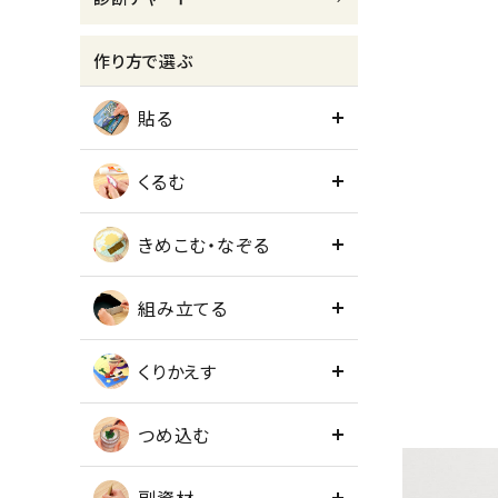
meeting_room
person
ログイン
会員登録
作り方で選ぶ
貼る
くるむ
きめこむ・なぞる
組み立てる
くりかえす
つめ込む