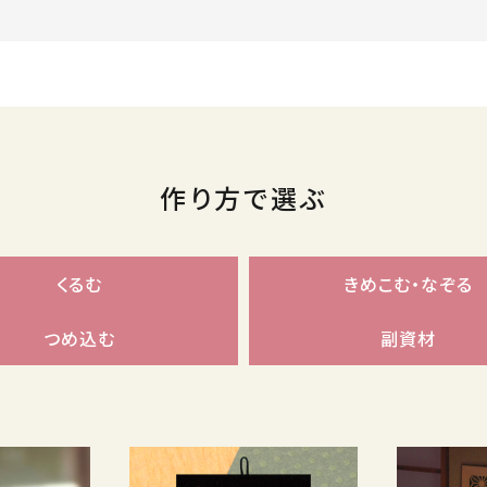
作り方で選ぶ
くるむ
きめこむ・なぞる
つめ込む
副資材