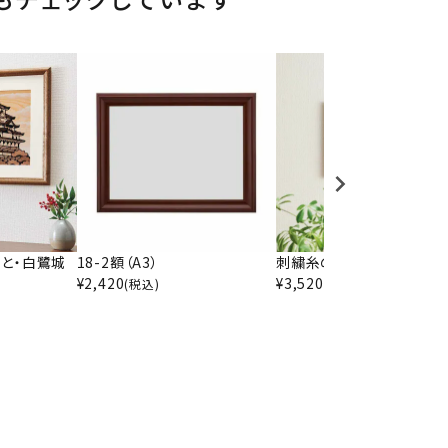
と・白鷺城
18-2額（A3）
刺繍糸の絵・ローズバスケ
¥
2,420
¥
3,520
(税込)
(税込)