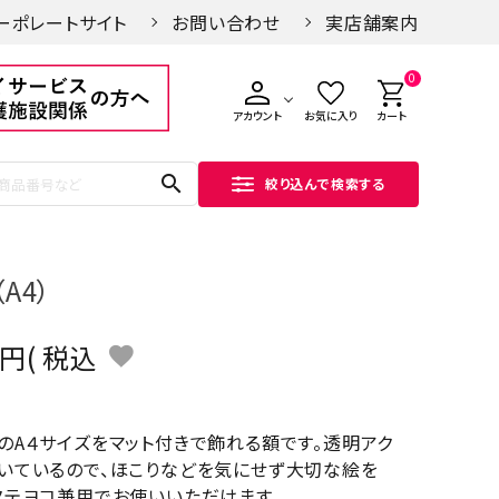
ーポレートサイト
お問い合わせ
実店舗案内
0
アカウント
お気に入り
カート
search
絞り込んで検索する
（A4）
税込
のA４サイズをマット付きで飾れる額です。透明アク
いているので、ほこりなどを気にせず大切な絵を
タテヨコ兼用でお使いいただけます。