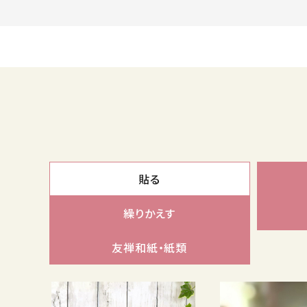
貼る
繰りかえす
友禅和紙・紙類