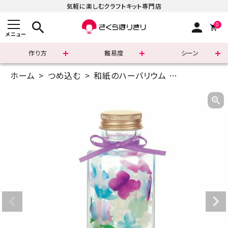
気軽に楽しむクラフトキット専門店
search
person
0
メニュー
作り方
難易度
シーン
ホーム
つめ込む
和紙のハーバリウム
ハーバリウム
まずはこちら
ショッピングガイド
よくあるご質問
すべての商品
新着商品
診断チャート