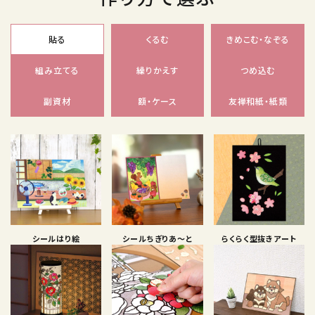
貼る
くるむ
きめこむ・なぞる
組み立てる
繰りかえす
つめ込む
副資材
額・ケース
友禅和紙・紙類
シールはり絵
シールちぎりあ〜と
らくらく型抜きアート