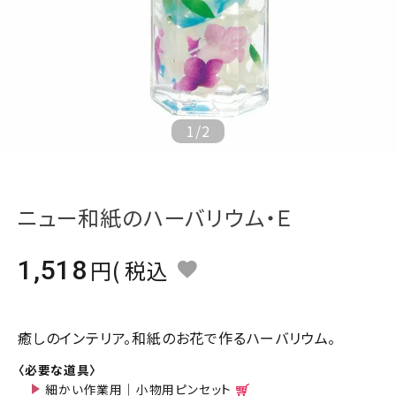
ジャンルで選ぶ
レビューを見る
コーポレートサイト
実店舗案内
1
/
2
デイサービス／
介護施設関係の方へ
ニュー和紙のハーバリウム・Ｅ
最新のチラシはこちら
お問い合わせ
1,518
税込
ACCOUNT MENU
ようこそ ゲスト 様
癒しのインテリア。和紙のお花で作るハーバリウム。
meeting_room
person
ログイン
会員登録
〈必要な道具〉
細かい作業用｜小物用ピンセット