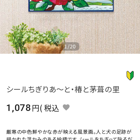
ジャンルで選ぶ
レビューを見る
コーポレートサイト
実店舗案内
1
/
20
デイサービス／
介護施設関係の方へ
最新のチラシはこちら
お問い合わせ
シールちぎりあ～と・椿と茅葺の里
ACCOUNT MENU
1,078
税込
ようこそ ゲスト 様
meeting_room
person
ログイン
会員登録
厳寒の中色鮮やかな赤が映える風景画。人と犬の足跡が
描かれた温かみのある絵柄です。シールをちぎって貼るだ