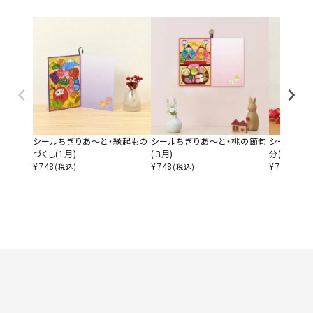
シールちぎりあ～と・縁起もの
シールちぎりあ～と・桃の節句
シールちぎ
づくし(1月)
(３月)
分(２月)
¥
748
¥
748
¥
748
(税込)
(税込)
(税込)