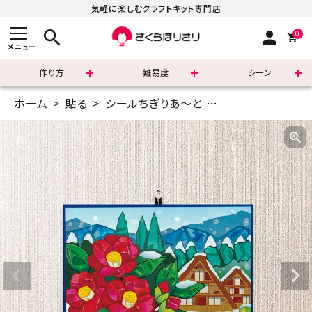
気軽に楽しむクラフトキット専門店
search
person
0
メニュー
作り方
難易度
シーン
ホーム
貼る
シールちぎりあ～と
A5(14.8×21cm)
まずはこちら
ショッピングガイド
よくあるご質問
すべての商品
新着商品
診断チャート