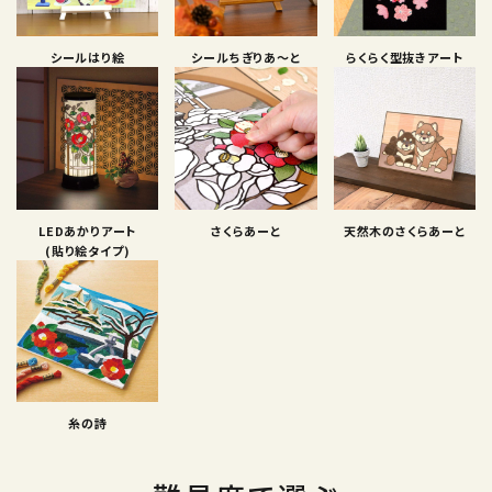
シールはり絵
シールちぎりあ〜と
らくらく型抜きアート
LEDあかりアート
さくらあーと
天然木のさくらあーと
(貼り絵タイプ)
糸の詩