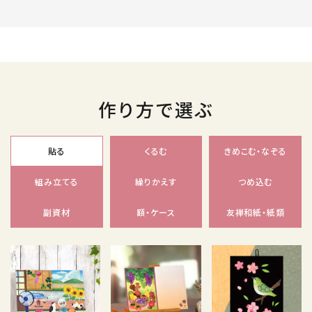
作り方で選ぶ
貼る
くるむ
きめこむ・なぞる
組み立てる
繰りかえす
つめ込む
副資材
額・ケース
友禅和紙・紙類