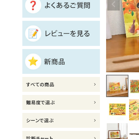
診断チャート
ジャンルで選ぶ
レビューを見る
コーポレートサイト
実店舗案内
デイサービス／
すべての商品
介護施設関係の方へ
最新のチラシはこちら
難易度で選ぶ
お問い合わせ
シーンで選ぶ
ACCOUNT MENU
ようこそ ゲスト 様
診断チャート