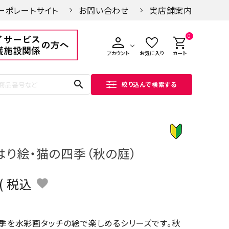
ーポレートサイト
お問い合わせ
実店舗案内
0
アカウント
お気に入り
カート
search
絞り込んで検索する
はり絵・猫の四季（秋の庭）
税込
季を水彩画タッチの絵で楽しめるシリーズです。秋