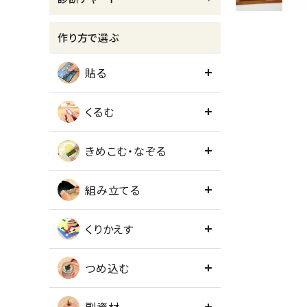
meeting_room
person
ログイン
会員登録
作り方で選ぶ
貼る
くるむ
きめこむ・なぞる
組み立てる
くりかえす
つめ込む