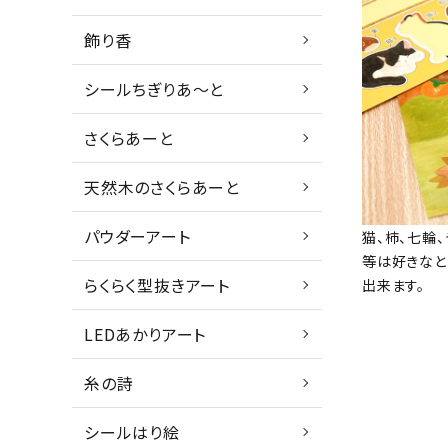
飾り香
シールちぎりあ～と
さくらあーと
天然木のさくらあーと
パウダーアート
猫、柿、七輪、
等は好きなと
らくらく型抜きアート
出来ます。
LEDあかりアート
糸の詩
シールはり絵