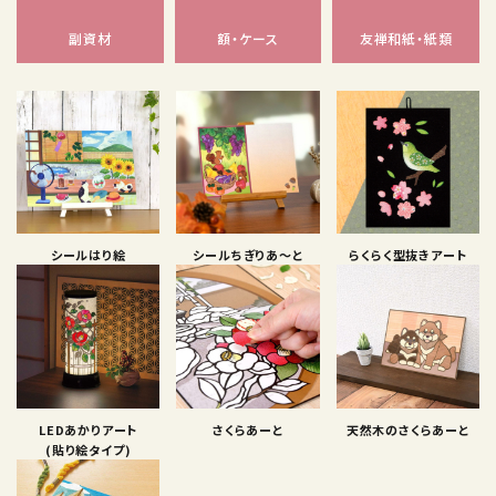
副資材
額・ケース
友禅和紙・紙類
シールはり絵
シールちぎりあ〜と
らくらく型抜きアート
LEDあかりアート
さくらあーと
天然木のさくらあーと
(貼り絵タイプ)