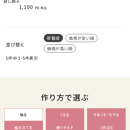
良し親子
1,100
税込
新着順
価格が安い順
並び替え
価格が高い順
5
件中
1
-
5
件表示
作り方で選ぶ
貼る
くるむ
きめこむ・なぞる
組み立てる
繰りかえす
つめ込む