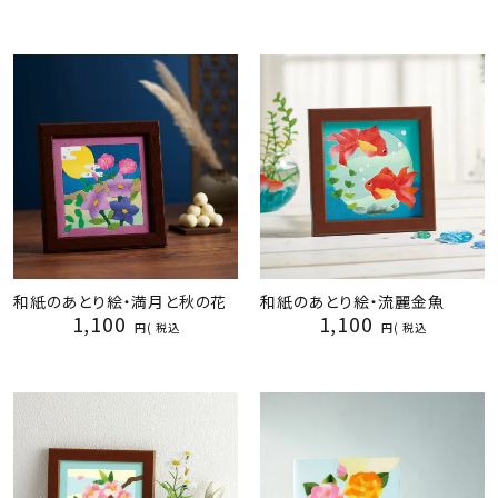
ジャンルで選ぶ
レビューを見る
コーポレートサイト
実店舗案内
デイサービス／
介護施設関係の方へ
最新のチラシはこちら
和紙のあとり絵・満月と秋の花
和紙のあとり絵・流麗金魚
お問い合わせ
1,100
1,100
税込
税込
ACCOUNT MENU
ようこそ ゲスト 様
meeting_room
person
ログイン
会員登録