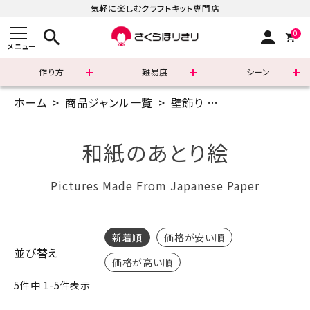
気軽に楽しむクラフトキット専門店
search
person
0
メニュー
作り方
難易度
シーン
ホーム
商品ジャンル一覧
壁飾り
和紙のあとり絵
まずはこちら
ショッピングガイド
和紙のあとり絵
よくあるご質問
Pictures Made From Japanese Paper
すべての商品
新着順
価格が安い順
新着商品
並び替え
価格が高い順
診断チャート
5
件中
1
-
5
件表示