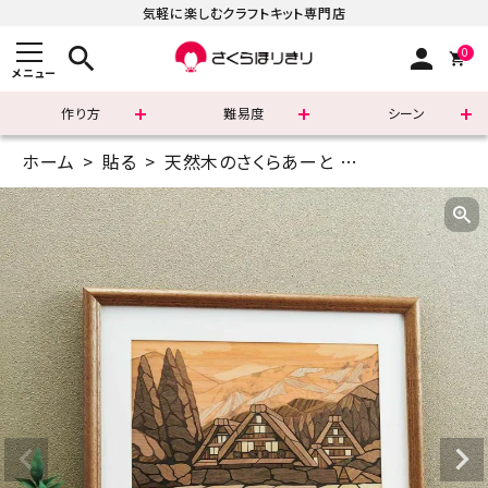
気軽に楽しむクラフトキット専門店
search
person
0
メニュー
作り方
難易度
シーン
ホーム
貼る
天然木のさくらあーと
A3(42×29.7c
まずはこちら
ショッピングガイド
よくあるご質問
すべての商品
新着商品
診断チャート