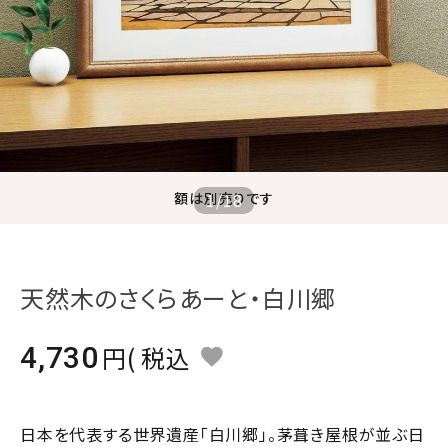
ジャンルで選ぶ
レビューを見る
コーポレートサイト
実店舗案内
デイサービス／
額は別売りです
1
/
18
介護施設関係の方へ
最新のチラシはこちら
お問い合わせ
天然木のさくらあーと・白川郷
ACCOUNT MENU
4,730
税込
ようこそ ゲスト 様
meeting_room
person
ログイン
会員登録
日本を代表する世界遺産「白川郷」。茅葺き屋根が並ぶ日