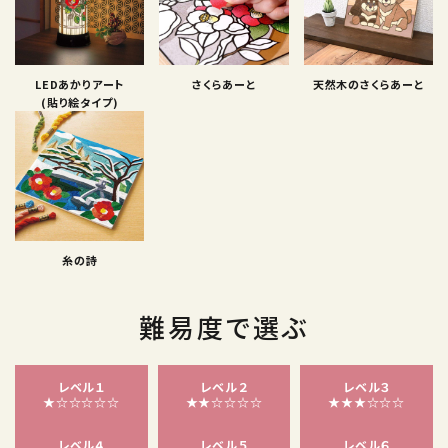
LEDあかりアート
さくらあーと
天然木のさくらあーと
(貼り絵タイプ)
糸の詩
難易度で選ぶ
レベル１
レベル２
レベル３
★☆☆☆☆☆
★★☆☆☆☆
★★★☆☆☆
レベル４
レベル５
レベル６