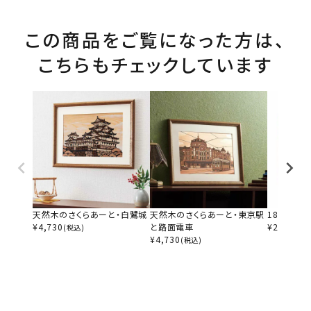
この商品をご覧になった方は、
こちらもチェックしています
天然木のさくらあーと・白鷺城
天然木のさくらあーと・東京駅
18-2額（A3
¥
4,730
と路面電車
¥
2,420
(税込)
(税
¥
4,730
(税込)