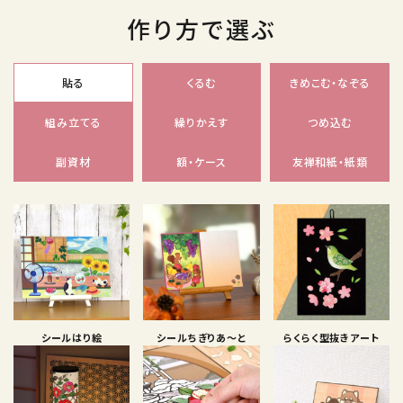
作り方で選ぶ
貼る
くるむ
きめこむ・なぞる
組み立てる
繰りかえす
つめ込む
副資材
額・ケース
友禅和紙・紙類
シールはり絵
シールちぎりあ〜と
らくらく型抜きアート