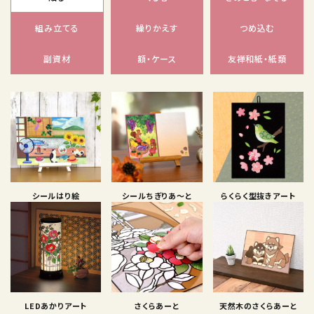
組み立てる
繰りかえす
つめ込む
副資材
額・ケース
友禅和紙・紙類
シールはり絵
シールちぎりあ〜と
らくらく型抜きアート
LEDあかりアート
さくらあーと
天然木のさくらあーと