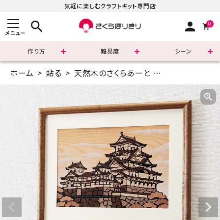
気軽に楽しむクラフトキット専門店
search
person
0
メニュー
作り方
難易度
シーン
ホーム
貼る
天然木のさくらあーと
A3(42×29.7c
まずはこちら
ショッピングガイド
よくあるご質問
すべての商品
新着商品
診断チャート