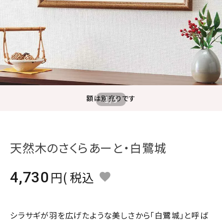
ジャンルで選ぶ
レビューを見る
コーポレートサイト
実店舗案内
デイサービス／
額は別売りです
1
/
5
介護施設関係の方へ
最新のチラシはこちら
お問い合わせ
天然木のさくらあーと・白鷺城
ACCOUNT MENU
4,730
税込
ようこそ ゲスト 様
meeting_room
person
ログイン
会員登録
シラサギが羽を広げたような美しさから「白鷺城」と呼ば