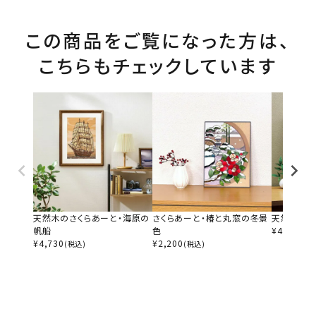
この商品をご覧になった方は、
こちらもチェックしています
天然木のさくらあーと・海原の
さくらあーと・椿と丸窓の冬景
天然木のさ
帆船
色
¥
4,730
(税
¥
4,730
¥
2,200
(税込)
(税込)