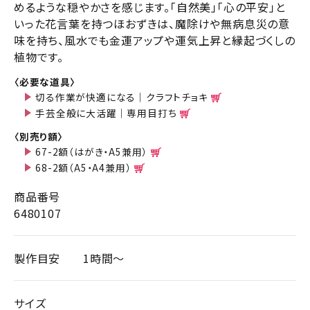
めるような穏やかさを感じます。「自然美」「心の平安」と
いった花言葉を持つほおずきは、魔除けや無病息災の意
味を持ち、風水でも金運アップや運気上昇と縁起づくしの
植物です。
〈必要な道具〉
切る作業が快適になる｜クラフトチョキ
手芸全般に大活躍｜専用目打ち
〈別売り額〉
67-2額（はがき・A5兼用）
68-2額（A5・A4兼用）
商品番号
6480107
製作目安
1時間～
サイズ