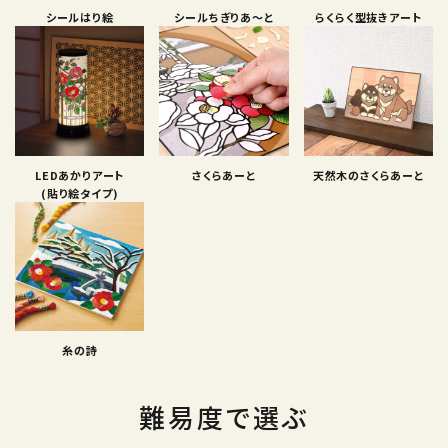
シールはり絵
シールちぎりあ〜と
らくらく型抜きアート
LEDあかりアート
さくらあーと
天然木のさくらあーと
(貼り絵タイプ)
糸の詩
難易度で選ぶ