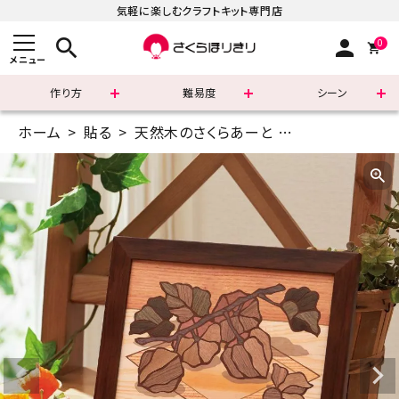
気軽に楽しむクラフトキット専門店
search
person
0
メニュー
作り方
難易度
シーン
ホーム
貼る
天然木のさくらあーと
A5(14.8×21c
まずはこちら
ショッピングガイド
よくあるご質問
すべての商品
新着商品
診断チャート