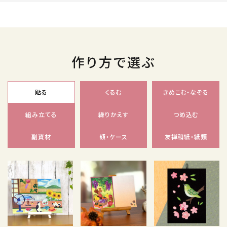
作り方で選ぶ
貼る
くるむ
きめこむ・なぞる
組み立てる
繰りかえす
つめ込む
副資材
額・ケース
友禅和紙・紙類