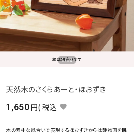
ジャンルで選ぶ
レビューを見る
コーポレートサイト
実店舗案内
デイサービス／
額は別売りです
1
/
19
介護施設関係の方へ
最新のチラシはこちら
お問い合わせ
天然木のさくらあーと・ほおずき
ACCOUNT MENU
1,650
税込
ようこそ ゲスト 様
meeting_room
person
ログイン
会員登録
木の素朴な風合いで表現するほおずきからは静物画を眺