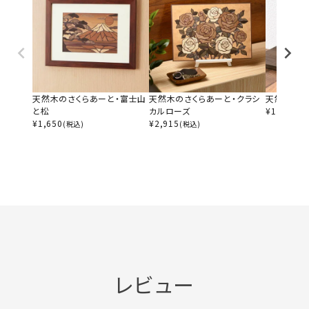
天然木のさくらあーと・富士山
天然木のさくらあーと・クラシ
天然木のさ
と松
カルローズ
¥
1,650
(税
¥
1,650
¥
2,915
(税込)
(税込)
レビュー