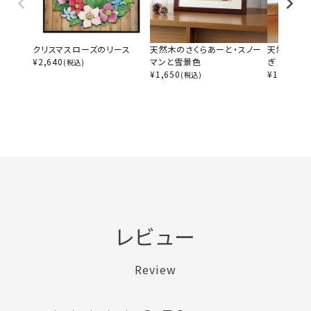
クリスマスローズのリース
天然木のさくらあーと・スノー
天然木のさ
¥
2,640
マンと雪景色
ぎ
(税込)
¥
1,650
¥
1,650
(税込)
(税
レビュー
Review