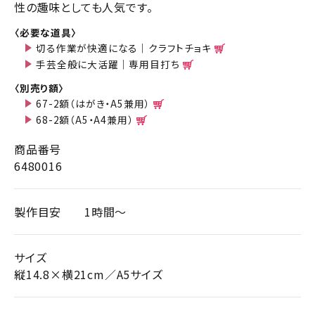
性の趣味としても人気です。
〈必要な道具〉
切る作業が快適になる｜クラフトチョキ
手芸全般に大活躍｜専用目打ち
〈別売り額〉
67-2額（はがき・A5兼用）
68-2額（A5・A4兼用）
商品番号
6480016
製作目安
1時間～
サイズ
縦14.8×横21cm／A5サイズ