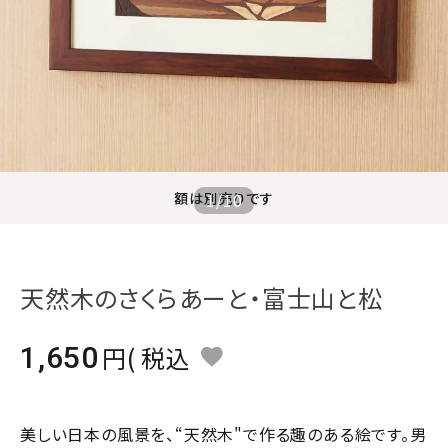
ジャンルで選ぶ
レビューを見る
コーポレートサイト
実店舗案内
デイサービス／
額は別売りです
1
/
10
介護施設関係の方へ
最新のチラシはこちら
お問い合わせ
天然木のさくらあーと・富士山と松
ACCOUNT MENU
1,650
税込
ようこそ ゲスト 様
meeting_room
person
ログイン
会員登録
美しい日本の風景を、“天然木"で作る趣のある絵です。男