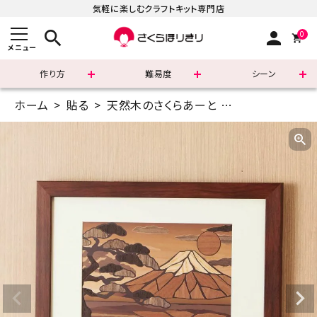
気軽に楽しむクラフトキット専門店
search
person
0
メニュー
作り方
難易度
シーン
ホーム
貼る
天然木のさくらあーと
A5(14.8×21c
まずはこちら
ショッピングガイド
よくあるご質問
すべての商品
新着商品
診断チャート