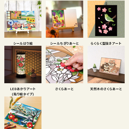
シールはり絵
シールちぎりあ〜と
らくらく型抜きアート
LEDあかりアート
さくらあーと
天然木のさくらあーと
(貼り絵タイプ)