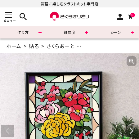
気軽に楽しむクラフトキット専門店
search
person
0
メニュー
作り方
難易度
シーン
ホーム
貼る
さくらあーと
12インチ(30.4×30.4cm
まずはこちら
ショッピングガイド
よくあるご質問
すべての商品
新着商品
診断チャート