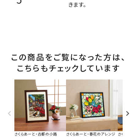
きます。
この商品をご覧になった方は、
こちらもチェックしています
さくらあーと・古都の小路
さくらあーと・春花のアレンジ
さくらあー