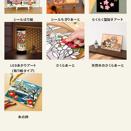
シールはり絵
シールちぎりあ〜と
らくらく型抜きアート
LEDあかりアート
さくらあーと
天然木のさくらあーと
(貼り絵タイプ)
糸の詩