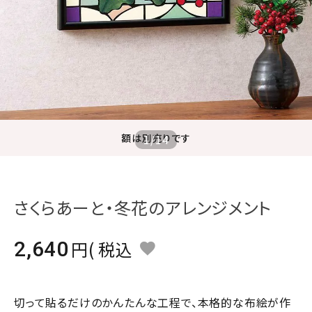
ジャンルで選ぶ
レビューを見る
コーポレートサイト
実店舗案内
デイサービス／
額は別売りです
1
/
14
介護施設関係の方へ
最新のチラシはこちら
お問い合わせ
さくらあーと・冬花のアレンジメント
ACCOUNT MENU
2,640
税込
ようこそ ゲスト 様
meeting_room
person
ログイン
会員登録
切って貼るだけのかんたんな工程で、本格的な布絵が作