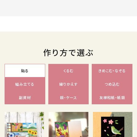
作り方で選ぶ
貼る
くるむ
きめこむ・なぞる
組み立てる
繰りかえす
つめ込む
副資材
額・ケース
友禅和紙・紙類