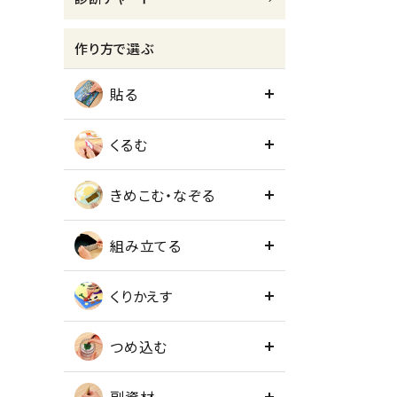
meeting_room
person
ログイン
会員登録
作り方で選ぶ
貼る
くるむ
きめこむ・なぞる
組み立てる
くりかえす
つめ込む