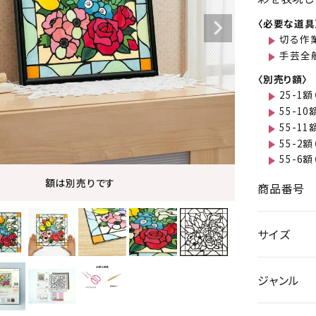
〈必要な道具
切る作
手芸全
〈別売り額〉
25-1額
55-10
55-11
55-2額
55-6額
額は別売りです
商品番号
サイズ
ジャンル