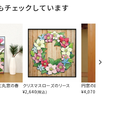
もチェックしています
と丸窓の春
クリスマスローズのリース
円窓の四季の花
¥
2,640
¥
4,070
(税込)
(税込)