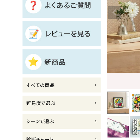
診断チャート
ジャンルで選ぶ
レビューを見る
コーポレートサイト
実店舗案内
デイサービス／
すべての商品
介護施設関係の方へ
最新のチラシはこちら
難易度で選ぶ
お問い合わせ
シーンで選ぶ
ACCOUNT MENU
ようこそ ゲスト 様
診断チャート