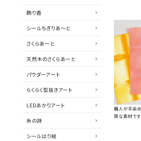
飾り香
シールちぎりあ～と
さくらあーと
天然木のさくらあーと
パウダーアート
らくらく型抜きアート
LEDあかりアート
職人が手染め
質な素材です
糸の詩
シールはり絵