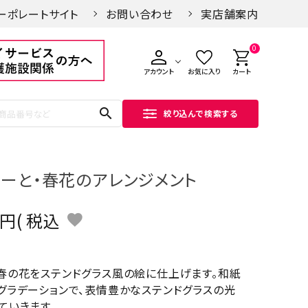
ーポレートサイト
お問い合わせ
実店舗案内
0
アカウント
お気に入り
カート
search
絞り込んで検索する
あーと・春花のアレンジメント
税込
春の花をステンドグラス風の絵に仕上げます。和紙
グラデーションで、表情豊かなステンドグラスの光
ていきます。