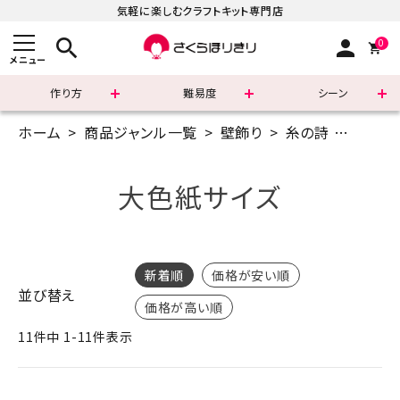
気軽に楽しむクラフトキット専門店
search
person
0
メニュー
作り方
難易度
シーン
ホーム
商品ジャンル一覧
壁飾り
糸の詩
大色紙
まずはこちら
ショッピングガイド
大色紙サイズ
よくあるご質問
すべての商品
新着順
価格が安い順
並び替え
価格が高い順
新着商品
11
件中
1
-
11
件表示
診断チャート