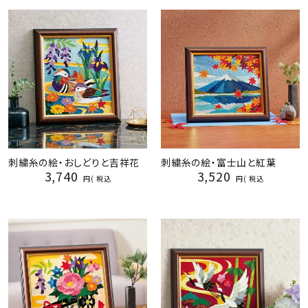
ジャンルで選ぶ
レビューを見る
コーポレートサイト
実店舗案内
デイサービス／
介護施設関係の方へ
刺繍糸の絵・おしどりと吉祥花
刺繍糸の絵・富士山と紅葉
最新のチラシはこちら
3,740
3,520
税込
税込
お問い合わせ
ACCOUNT MENU
ようこそ ゲスト 様
meeting_room
person
ログイン
会員登録