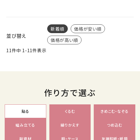
新着順
価格が安い順
並び替え
価格が高い順
11
件中
1
-
11
件表示
作り方で選ぶ
貼る
くるむ
きめこむ・なぞる
組み立てる
繰りかえす
つめ込む
副資材
額・ケース
友禅和紙・紙類