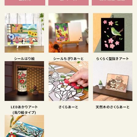
シールはり絵
シールちぎりあ〜と
らくらく型抜きアート
LEDあかりアート
さくらあーと
天然木のさくらあーと
(貼り絵タイプ)