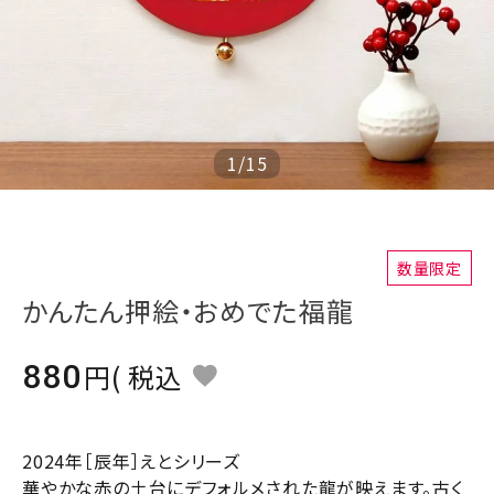
ジャンルで選ぶ
レビューを見る
コーポレートサイト
実店舗案内
1
/
15
デイサービス／
介護施設関係の方へ
最新のチラシはこちら
数量限定
かんたん押絵・おめでた福龍
お問い合わせ
880
税込
ACCOUNT MENU
ようこそ ゲスト 様
meeting_room
person
ログイン
会員登録
2024年［辰年］えとシリーズ
華やかな赤の土台にデフォルメされた龍が映えます。古く