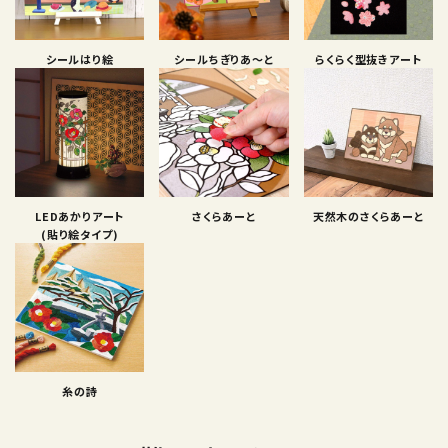
シールはり絵
シールちぎりあ〜と
らくらく型抜きアート
LEDあかりアート
さくらあーと
天然木のさくらあーと
(貼り絵タイプ)
糸の詩