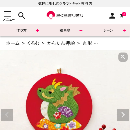
気軽に楽しむクラフトキット専門店
search
person
0
メニュー
作り方
難易度
シーン
ホーム
くるむ
かんたん押絵
丸形
かんたん押絵
まずはこちら
ショッピングガイド
よくあるご質問
すべての商品
新着商品
診断チャート