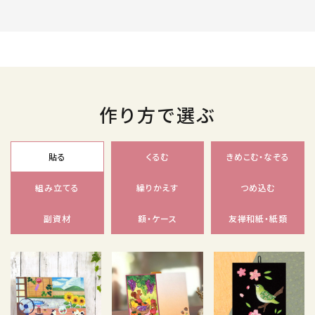
作り方で選ぶ
貼る
くるむ
きめこむ・なぞる
組み立てる
繰りかえす
つめ込む
副資材
額・ケース
友禅和紙・紙類