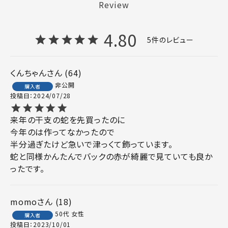
Review
4.80
5
くんちゃん
64
非公開
購入者
投稿日
2024/07/28
来年の干支の蛇を先買ったのに

今年のは作ってなかったので

半分過ぎたけど急いで津っくて飾っています。

蛇と同様かんたんでバックの赤が綺麗で見ていても良か
ったです。
momo
18
50代
女性
購入者
投稿日
2023/10/01