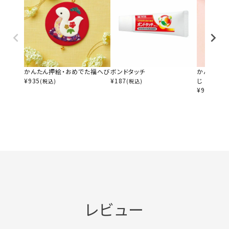
かんたん押絵・おめでた福へび
ボンドタッチ
かんたん押
¥
935
¥
187
じ
(税込)
(税込)
¥
990
(税込)
レビュー