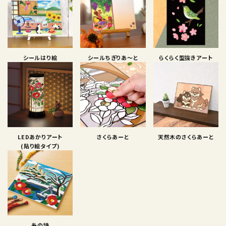
シールはり絵
シールちぎりあ〜と
らくらく型抜きアート
LEDあかりアート
さくらあーと
天然木のさくらあーと
(貼り絵タイプ)
糸の詩