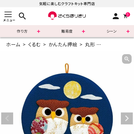
気軽に楽しむクラフトキット専門店
search
person
0
メニュー
作り方
難易度
シーン
ホーム
くるむ
かんたん押絵
丸形
かんたん押絵・
まずはこちら
ショッピングガイド
よくあるご質問
すべての商品
新着商品
診断チャート