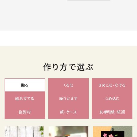
作り方で選ぶ
貼る
くるむ
きめこむ・なぞる
組み立てる
繰りかえす
つめ込む
副資材
額・ケース
友禅和紙・紙類