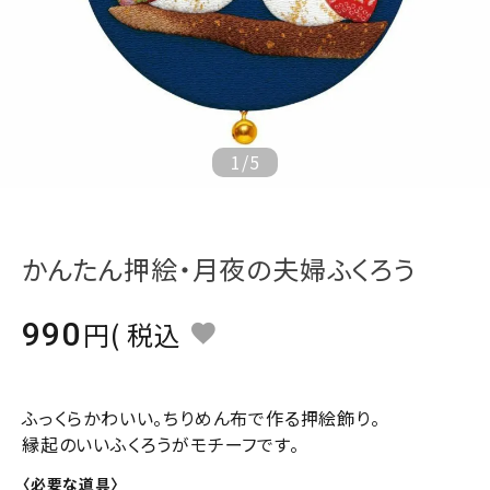
ジャンルで選ぶ
レビューを見る
コーポレートサイト
実店舗案内
1
/
5
デイサービス／
介護施設関係の方へ
かんたん押絵・月夜の夫婦ふくろう
最新のチラシはこちら
お問い合わせ
990
税込
ACCOUNT MENU
ようこそ ゲスト 様
ふっくらかわいい。ちりめん布で作る押絵飾り。
縁起のいいふくろうがモチーフです。
meeting_room
person
ログイン
会員登録
〈必要な道具〉