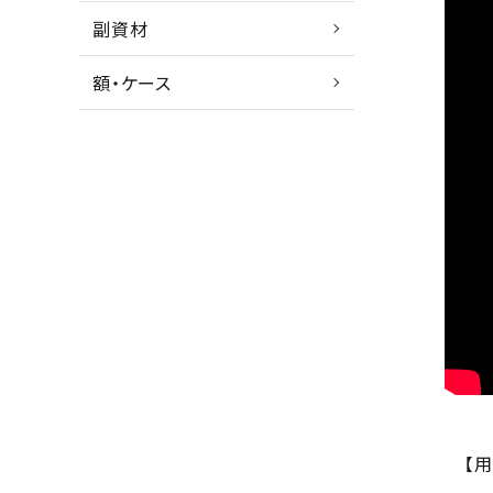
副資材
額・ケース
【