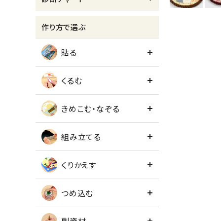
meeting_room
person
ログイン
会員登録
作り方で選ぶ
貼る
くるむ
きめこむ・なぞる
組み立てる
くりかえす
つめ込む