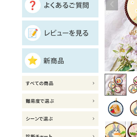
診断チャート
ジャンルで選ぶ
レビューを見る
コーポレートサイト
実店舗案内
デイサービス／
すべての商品
介護施設関係の方へ
最新のチラシはこちら
難易度で選ぶ
お問い合わせ
シーンで選ぶ
ACCOUNT MENU
ようこそ ゲスト 様
診断チャート