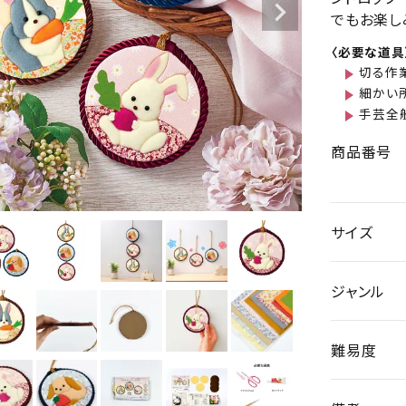
でもお楽し
〈必要な道具
切る作
細かい
手芸全
商品番号
サイズ
ジャンル
難易度