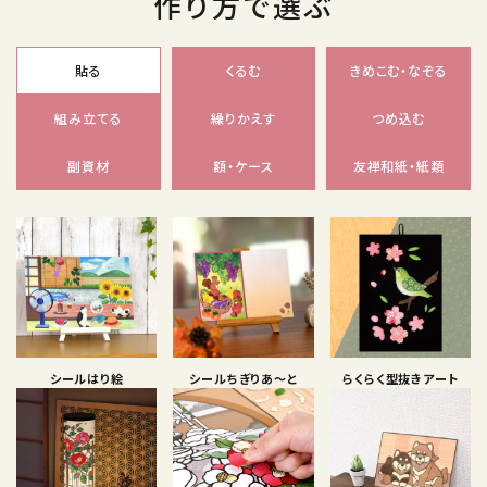
作り方で選ぶ
貼る
くるむ
きめこむ・なぞる
組み立てる
繰りかえす
つめ込む
副資材
額・ケース
友禅和紙・紙類
シールはり絵
シールちぎりあ〜と
らくらく型抜きアート