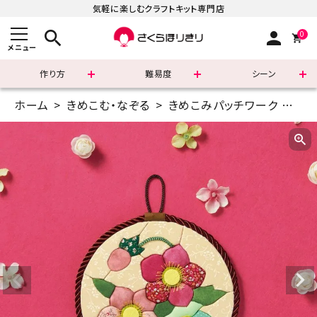
気軽に楽しむクラフトキット専門店
search
person
0
メニュー
作り方
難易度
シーン
ホーム
きめこむ・なぞる
きめこみパッチワーク
オ
まずはこちら
ショッピングガイド
よくあるご質問
すべての商品
新着商品
診断チャート