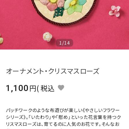
ジャンルで選ぶ
レビューを見る
コーポレートサイト
実店舗案内
1
/
14
デイサービス／
介護施設関係の方へ
オーナメント・クリスマスローズ
最新のチラシはこちら
お問い合わせ
1,100
税込
ACCOUNT MENU
ようこそ ゲスト 様
パッチワークのような布遊びが楽しい《やさしいフラワー
シリーズ》。「いたわり」や「慰め」といった花言葉を持つク
meeting_room
person
ログイン
会員登録
リスマスローズは、育てるのに人気のお花です。そんなお