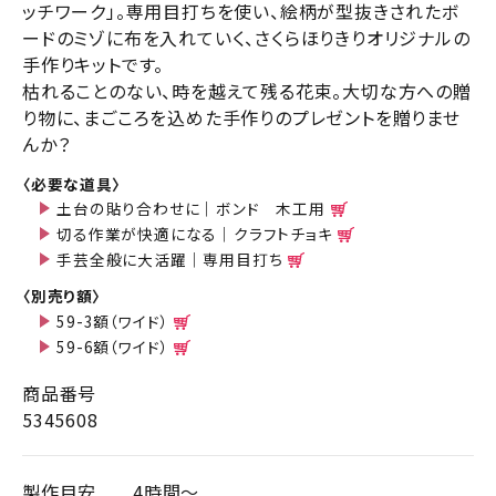
ッチワーク」。専用目打ちを使い、絵柄が型抜きされたボ
ードのミゾに布を入れていく、さくらほりきりオリジナルの
手作りキットです。
枯れることのない、時を越えて残る花束。大切な方への贈
り物に、まごころを込めた手作りのプレゼントを贈りませ
んか？
〈必要な道具〉
土台の貼り合わせに｜ボンド 木工用
切る作業が快適になる｜クラフトチョキ
手芸全般に大活躍｜専用目打ち
〈別売り額〉
59-3額（ワイド）
59-6額（ワイド）
商品番号
5345608
製作目安
4時間～