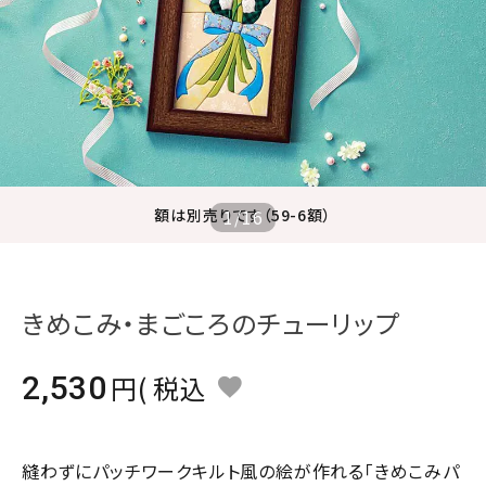
ジャンルで選ぶ
レビューを見る
コーポレートサイト
実店舗案内
デイサービス／
額は別売りです（59-6額）
1
/
16
介護施設関係の方へ
最新のチラシはこちら
お問い合わせ
きめこみ・まごころのチューリップ
ACCOUNT MENU
2,530
税込
ようこそ ゲスト 様
meeting_room
person
ログイン
会員登録
縫わずにパッチワークキルト風の絵が作れる「きめこみパ