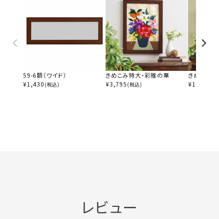
59-6額（ワイド）
きめこみ特大・彩雅の華
きめこみ・
¥
1,430
¥
3,795
¥
1,980
(税込)
(税込)
(税
レビュー