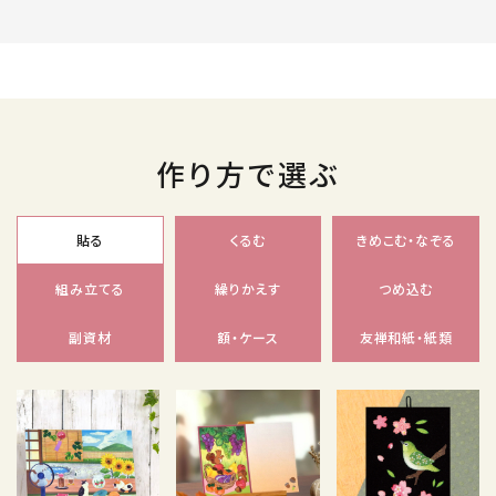
作り方で選ぶ
貼る
くるむ
きめこむ・なぞる
組み立てる
繰りかえす
つめ込む
副資材
額・ケース
友禅和紙・紙類