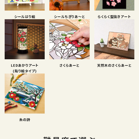
シールはり絵
シールちぎりあ〜と
らくらく型抜きアート
LEDあかりアート
さくらあーと
天然木のさくらあーと
(貼り絵タイプ)
糸の詩