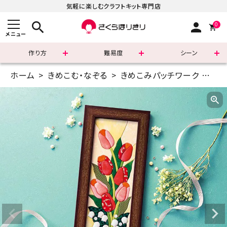
気軽に楽しむクラフトキット専門店
search
person
0
メニュー
作り方
難易度
シーン
ホーム
きめこむ・なぞる
きめこみパッチワーク
ワイ
まずはこちら
ショッピングガイド
よくあるご質問
すべての商品
新着商品
診断チャート