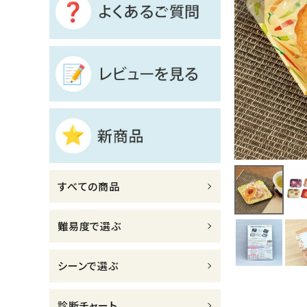
診断チャート
ジャンルで選ぶ
レビューを見る
コーポレートサイト
実店舗案内
デイサービス／
すべての商品
介護施設関係の方へ
最新のチラシはこちら
難易度で選ぶ
お問い合わせ
シーンで選ぶ
ACCOUNT MENU
ようこそ ゲスト 様
診断チャート