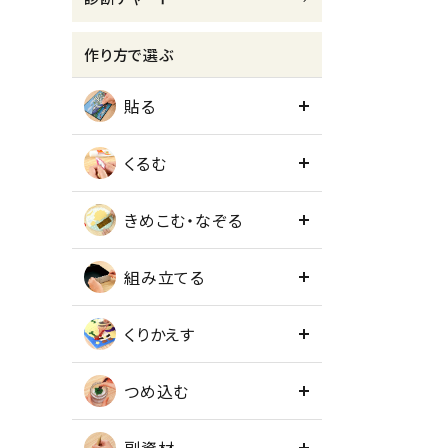
meeting_room
person
ログイン
会員登録
作り方で選ぶ
貼る
くるむ
きめこむ・なぞる
組み立てる
くりかえす
つめ込む