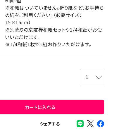
６個1組
※和紙はついていません。折り紙など、お手持ち
の紙をご利用ください。（必要サイズ：
15×15cm）
※別売りの
京友禅和紙セット
や
1/4和紙
がお使
いいただけます。
※1/4和紙1枚で1組お作りいただけます。
カートに入れる
シェアする