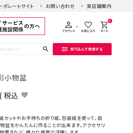
ーポレートサイト
お問い合わせ
実店舗案内
0
アカウント
お気に入り
カート
search
絞り込んで検索する
彩小物盆
税込
紙セットやお手持ちの折り紙、包装紙を使って、自
物盆をかんたんに作ることが出来ます。アクセサリ
物置きなど、様々な場面で活躍します。