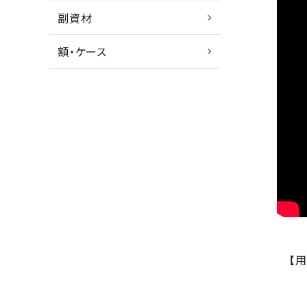
副資材
額・ケース
【