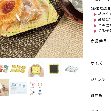
〈必要な道具
組み立
綺麗に
均等に
切る作
商品番号
サイズ
ジャンル
難易度